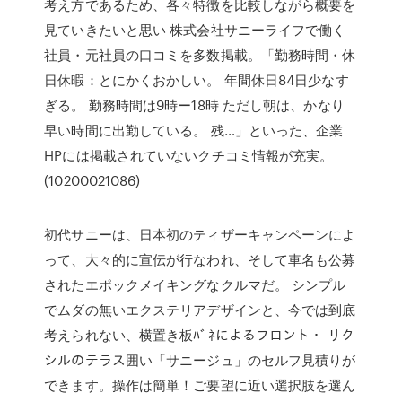
考え方であるため、各々特徴を比較しながら概要を
見ていきたいと思い 株式会社サニーライフで働く
社員・元社員の口コミを多数掲載。「勤務時間・休
日休暇：とにかくおかしい。 年間休日84日少なす
ぎる。 勤務時間は9時ー18時 ただし朝は、かなり
早い時間に出勤している。 残…」といった、企業
HPには掲載されていないクチコミ情報が充実。
(10200021086)
初代サニーは、日本初のティザーキャンペーンによ
って、大々的に宣伝が行なわれ、そして車名も公募
されたエポックメイキングなクルマだ。 シンプル
でムダの無いエクステリアデザインと、今では到底
考えられない、横置き板ﾊﾞﾈによるフロント・ リク
シルのテラス囲い「サニージュ」のセルフ見積りが
できます。操作は簡単！ご要望に近い選択肢を選ん