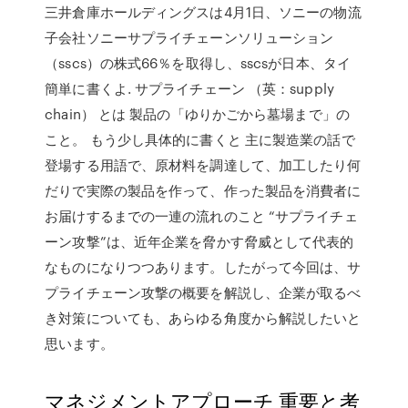
三井倉庫ホールディングスは4月1日、ソニーの物流
子会社ソニーサプライチェーンソリューション
（sscs）の株式66％を取得し、sscsが日本、タイ
簡単に書くよ. サプライチェーン （英：supply
chain） とは 製品の「ゆりかごから墓場まで」の
こと。 もう少し具体的に書くと 主に製造業の話で
登場する用語で、原材料を調達して、加工したり何
だりで実際の製品を作って、作った製品を消費者に
お届けするまでの一連の流れのこと “サプライチェ
ーン攻撃”は、近年企業を脅かす脅威として代表的
なものになりつつあります。したがって今回は、サ
プライチェーン攻撃の概要を解説し、企業が取るべ
き対策についても、あらゆる角度から解説したいと
思います。
マネジメントアプローチ 重要と考