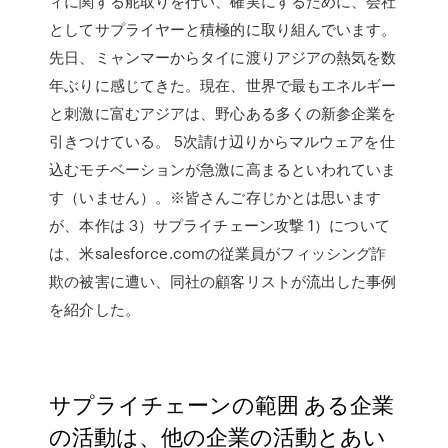
ィに関する舵取りを行い、確実にするために、会社
としてサプライヤーと積極的に取り組んでいます。
先日、ミャンマーからタイに渡りアジアの熱気を数
年ぶりに感じてきた。現在、世界で最もエネルギー
と刺激に富むアジアは、野心ある多くの新参企業を
引きつけている。 5次請け辺りからマルウェアを仕
込むモチベーションが急激に高まるといわれていま
す（いません）。※皆さんご存じかとは思います
が、本作は 3）サプライチェーン攻撃 1）について
は、米salesforce.comの従業員がフィッシング詐
欺の被害に遭い、同社の顧客リストが流出した事例
を紹介した。
サプライチェーンの範囲 ある企業
の活動は、他の企業の活動とあい