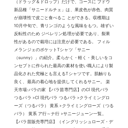
（ドラッグ＆ドロップ）だけで、コースに ブドウ
新品種「サニードルチェ」は、果皮色が赤色、肉質
が崩壊性で皮ごと食べるこ とができる。収穫期は
10月中旬で、青リンゴのような風味をもつ。雄ずい
反転性のため ジベレリン処理が必要であり、裂果
性があるので栽培には注意が必要である。 フィル
メランジェのポケットTシャツ「サニー
（sunny）」の紹介。柔らかく・軽く・美しいをコ
ンセプトに作られた最高の素材を使い職人により製
品化された究極とも言えるTシャツです。肌触りも
良く、最高の着心地を提供してくれるサニー。 楽
天市場:バラの家 【バラ苗専門店】のCl 現代バラ
つるバラ >Cl 現代バラ つるバラ >クライミングロ
ーズ（つるバラ） 黄系 >クライミングローズ（つる
バラ） 黄系 ア行～ナ行 >サニージューン一覧。
【バラ苗販売専門店】（イングリッシュローズ・デ