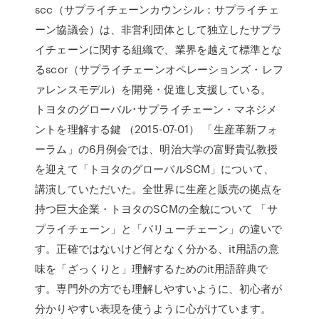
scc（サプライチェーンカウンシル：サプライチェ
ーン協議会）は、非営利団体として独立したサプラ
イチェーンに関する組織で、業界を越えて標準とな
るscor（サプライチェーンオペレーションズ・レフ
ァレンスモデル）を開発・促進し支援している。
トヨタのグローバル･サプライチェーン・マネジメ
ントを理解する鍵 （2015-07-01） 「生産革新フォ
ーラム」の6月例会では、明治大学の富野貴弘教授
を迎えて「トヨタのグローバルSCM」について、
講演していただいた。全世界に生産と販売の拠点を
持つ巨大企業・トヨタのSCMの全貌について 「サ
プライチェーン」と「バリューチェーン」の違いで
す。正確ではないけど何となく分かる、it用語の意
味を「ざっくりと」理解するためのit用語辞典で
す。専門外の方でも理解しやすいように、初心者が
分かりやすい表現を使うように心がけています。