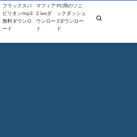
フラックスパ
マフィア
PC用のソニ
ビリオンmp3
2 isoダ
ックダッシュ
無料ダウンロ
ウンロー
2ダウンロー
ード
ド
ド