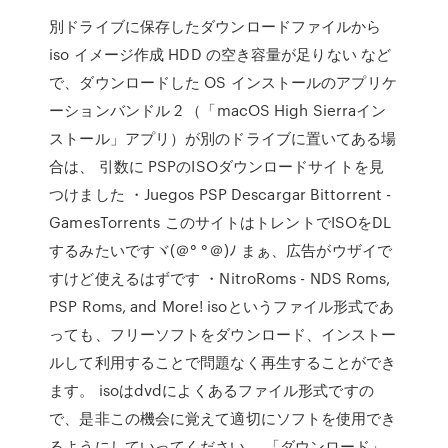
別ドライブに保存したダウンロードファイルから
iso イメージ作成 HDD の空き容量が足りない など
で、ダウンロードした OS インストールのアプリケ
ーションバンドル 2 （「macOS High Sierraイン
ストール」アプリ）が別のドライブに置いてある場
合は、 引数に PSPのISOダウンロードサイトを見
つけました ・Juegos PSP Descargar Bittorrent -
GamesTorrents このサイトはトレントでISOをDL
するみたいですヾ(＠° °＠)ﾉ まぁ、広告がウザイで
すけど使えるはずです ・NitroRoms - NDS Roms,
PSP Roms, and More! isoというファイル形式であ
っても、フリーソフトをダウンロード、インストー
ルして利用することで問題なく再生することができ
ます。 isoはdvdによくあるファイル形式ですの
で、是非この機会に覚えて適切にソフトを使用でき
るようにしていってください。 「ダウンロード」