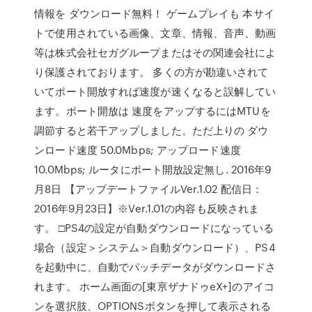
情報を ダウンロード無料！ ゲームプレイも 本サイ
トで使用されている画像、文章、情報、音声、動画
等は株式会社セガグループまたはその関連会社によ
り保護されております。 多くの方が勘違いされて
いてポート開放すれば速度が速くなると誤解してい
ます。ポート開放は 速度をアップするにはMTUを
調節すると若干アップしました。ただ上りの ダウ
ンロード速度 50.0Mbps; アップロード速度
10.0Mbps; ルータにポート開放設定無し. 2016年9
月8日 【アップデートファイルVer.1.02 配信日：
2016年9月23日】※Ver.1.01の内容も反映されま
す。 □PS4の設定が自動ダウンロードになっている
場合（設定＞システム＞自動ダウンロード）、PS4
を起動中に、自動でパッチデータがダウンロードさ
れます。 ホーム画面の[東亰ザナドゥeX+]のアイコ
ンを選択肢、OPTIONSボタンを押して表示される