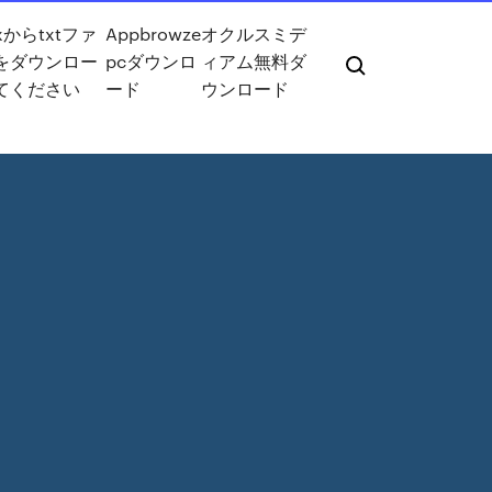
uxからtxtファ
Appbrowze
オクルスミデ
をダウンロー
pcダウンロ
ィアム無料ダ
てください
ード
ウンロード