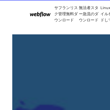
サフランリス
無法者スタ
Lin
ク管理無料ダ
ー急流のダ
イル
ウンロード
ウンロード
ドし