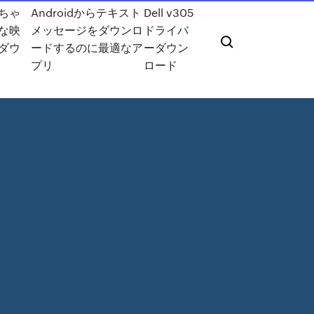
ちゃ
Androidからテキスト
Dell v305
な映
メッセージをダウンロ
ドライバ
ダウ
ードするのに最適なア
ーダウン
プリ
ロード