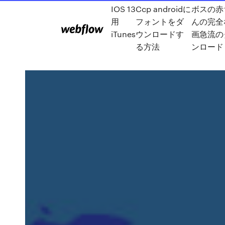
IOS 13
Ccp androidに
ボスの赤
用
フォントをダ
んの完全
iTunes
ウンロードす
画急流の
る方法
ンロード