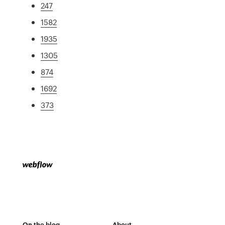
247
1582
1935
1305
874
1692
373
On the blog
About