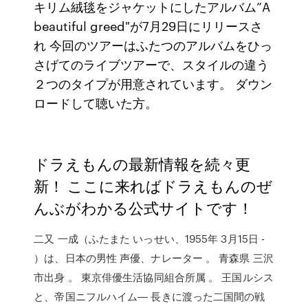
キリム絨毯をジャケットにしたアルバム”A
beautiful greed"が7月29日にリリースさ
れ 今回のツアーはふたつのアルバムをひっ
さげてのライブツアーで、スタイルの違う
２つのタイプが用意されています。 ダウン
ロードして聴いた方。
ドラえもんの最新情報を続々更
新！ ここに来ればドラえもんのぜ
んぶがわかる公式サイトです！
二又 一成（ふたまた いっせい、1955年 3月15日 -
）は、日本の男性 声優、ナレーター 。 青森県 三沢
市出身 。 東京俳優生活協同組合所属 。 王国ルシス
と、帝国ニフルハイム― 長きに渡った二国間の戦