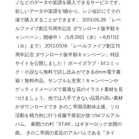
ノなどのデータや楽譜を購入できるサービスです。
欲しいデータや楽譜を1曲から、レジ会計にてその
場で購入することができます。 2013.05.29 「レベ
ルファイブ創立15周年記念 ダウンロード版半額キ
ャンペーン」開催中！（5月29日（水）～6月11日
（火）まで） 2013.05.16 「レベルファイブ創立15
周年記念 ダウンロード版半額キャンペーン」特設
サイトを公開しました！ ボーイズラブ・blコミッ
ク・小説なら無料で試し読みができるdmm電子書
籍！無料作品、サンプルも充実！キャンペーンや
ゲッティイメージズで最適な花のイラスト素材を見
つけましょう。他では入手できない品質の高い素材
がダウンロードでき きのこ帝国活動休止後、ソロ
活動を精力的に行う佐藤千亜妃が放つ1stフルアル
バム。 幕開けの#1「STAR」はギターロック全開の
曲。 きのこ帝国の直近のアルバムである『タイ