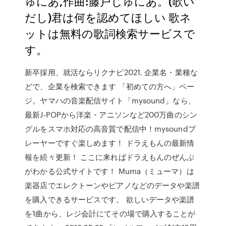
ゅにあ,作曲:藤戸じゅにあ。(歌い
だし)君は何を認めてほしい 歌ネ
ットは無料の歌詞検索サービスで
す。
新卒採用、就活ならリクナビ2021. 企業名・業種な
どで、企業を検索できます 「初めての方へ」ペー
ジ。ヤマハの音楽配信サイト「mysound」なら、
最新J-POPから洋楽・アニソンなど200万曲のシン
グルをスマホ対応の高音質で配信中！mysoundプ
レーヤーですぐ楽しめます！ ドラえもんの最新情
報を続々更新！ ここに来ればドラえもんのぜんぶ
がわかる公式サイトです！ Muma（ミューマ）は
楽器店でエレクトーンやピアノなどのデータや楽譜
を購入できるサービスです。 欲しいデータや楽譜
を1曲から、レジ会計にてその場で購入することが