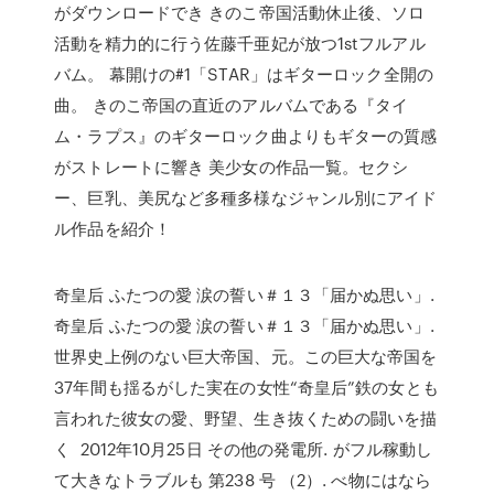
がダウンロードでき きのこ帝国活動休止後、ソロ
活動を精力的に行う佐藤千亜妃が放つ1stフルアル
バム。 幕開けの#1「STAR」はギターロック全開の
曲。 きのこ帝国の直近のアルバムである『タイ
ム・ラプス』のギターロック曲よりもギターの質感
がストレートに響き 美少女の作品一覧。セクシ
ー、巨乳、美尻など多種多様なジャンル別にアイド
ル作品を紹介！
奇皇后 ふたつの愛 涙の誓い＃１３「届かぬ思い」.
奇皇后 ふたつの愛 涙の誓い＃１３「届かぬ思い」.
世界史上例のない巨大帝国、元。この巨大な帝国を
37年間も揺るがした実在の女性“奇皇后”鉄の女とも
言われた彼女の愛、野望、生き抜くための闘いを描
く 2012年10月25日 その他の発電所. がフル稼動し
て大きなトラブルも 第238 号 （2）. べ物にはなら