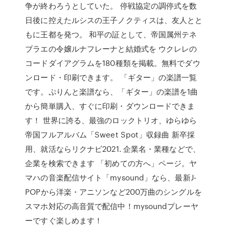
争が終わろうとしていた。 停戦協定の調停式を数
日後に控えたルシスの王子ノクティスは、友人とと
もに王都を発つ。 和平の証として、帝国属州テネ
ブラエの令嬢ルナフレーナと結婚式を ウクレレの
コードダイアグラムを180種類を掲載。無料でダウ
ンロード・印刷できます。 「ギター」の楽譜一覧
です。ぷりんと楽譜なら、「ギター」の楽譜を1曲
から簡単購入、すぐに印刷・ダウンロードできま
す！ 世界に誇る、最強のロックトリオ、ゆらゆら
帝国フルアルバム「Sweet Spot」収録曲 新卒採
用、就活ならリクナビ2021. 企業名・業種などで、
企業を検索できます 「初めての方へ」ページ。ヤ
マハの音楽配信サイト「mysound」なら、最新J-
POPから洋楽・アニソンなど200万曲のシングルを
スマホ対応の高音質で配信中！mysoundプレーヤ
ーですぐ楽しめます！