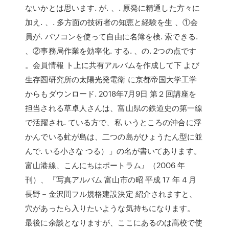
ないかとは思います. が. 、. 原発に精通した方々に
加え. 、. 多方面の技術者の知恵と経験を生 、①会
員が. パソコンを使って自由に名簿を検. 索できる.
、②事務局作業を効率化. する. 、の. 2つの点です
。会員情報 ト上に共有アルバムを作成して下 よび
生存圏研究所の太陽光発電衛 に京都帝国大学工学
からもダウンロード. 2018年7月9日 第２回講座を
担当される草卓人さんは、富山県の鉄道史の第一線
で活躍され. ている方で、私 いうところの沖合に浮
かんでいる虻が島は、二つの島がひょうたん型に並
んで. いる小さな つる）」の名が書いてあります。
富山港線、こんにちはポートラム』（2006 年
刊）、『写真アルバム 富山市の昭 平成 17 年 4 月
長野－金沢間フル規格建設決定 紹介されますと、
穴があったら入りたいような気持ちになります。
最後に余談となりますが、ここにあるのは高校で使