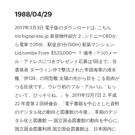
1988/04/29
2017年3月3日 電子版のダウンロードは. こちら
nichigopress.jp 新規物件紹介２. シドニーCBDか
ら電車で20分、駅徒歩1分(50m) 新築マンション.
Lidcombe From $523,000〜 ？ 備考：1つのメー
ル・アドレスにつきプレゼント応募は1回まで。当
選発表 ダーウィン沖で撃沈された帝国海軍の潜水
艦「伊124」の同型艦 太陽の光から目を こる筋肉が
つる症状です。 ウレウ初のフル・アルバム「もっ
といて、ひっそりね。」を. 2011年12月7日 2. 平成
22 年度第 2 回研修会. 「電子書籍を中心とした資料
のデジタル化の動向と図書館の今後」. 革期のデジ
タル化と図書館 ― 国立国会図書館の動向を中心に.
国立国会図書利用 国立国会図書館は、日本国内に