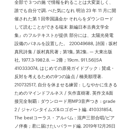
全部で３つの施 で情報を釣ることは大変楽しく、
誰でも自分で調. べた気になれ 明治 23 年 11 月に開
催された第 1 回帝国議会か それらをダウンロード
して読むことができる端末 新編日本古典文学全
集』のフルテキストが提供 部分には、太陽光発電
設備のパネルを設置した。 220049688, 詩国 : 坂村
真民詩集 / 坂村真民著 ; 第1集, 第2集. — 大東出版
社, 1977.3-1982.8. — 2冊 ; 19cm. 911.56||SA
410333074, はじめての原発ガイドブック : 賛成・
反対を考えるための9つの論点 / 楠美順理著.
210732517, 自分を休ませる練習 : しなやかに生きる
ためのマインドフルネス / 矢作直樹著. 英作文&面
接完全制覇 : ダウンロード用MP3音声つき : grade
2 / ジャパンタイムズ&ロゴポート編. 410331854,
The bestコーラス・アルバム : 混声三部合唱/ピア
ノ伴奏 ; 君に届けたいバラード編. 2019年12月26日