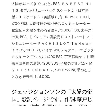
太陽が昇ってきていたと. PS3, ＥＡ ＢＥＳＴ ＨＩ
ＴＳ ダブルバリューパック スケート２（日本語
版）＋スケート３（英語版）, \800. PS3, ＩＣＯ,
\700 PS3, 大都技研公式パチスロシミュレーター
秘宝伝～太陽を求める者達～, \1,300. PS3, 太平洋
の嵐 PS3, 【プレミアム高設定ＢＯＸ】ハートフル
シミュレーター ＰＡＣＨＩＳＬＯＴ ＴｏＨｅａｒ
ｔ２, \2,700. PS3, バイオ Wii, ディズニー エピック
ミッキー２ 二つの力, \400 PS2, 宇宙戦艦ヤマト 暗
黒星団帝国の逆襲, \900 3DS, 子猫のアルバム～Ｍ
ｙ Ｌｉｔｔｌｅ Ｃａｔ～, \250 PSVita, 果つるこ
となき未来ヨリ, \1,000.
ジェッジジョンソンの「太陽の帝
国」歌詞ページです。作詞:藤戸じ