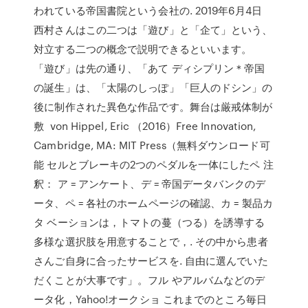
われている帝国書院という会社の. 2019年6月4日
西村さんはこの二つは「遊び」と「企て」という、
対立する二つの概念で説明できるといいます。
「遊び」は先の通り、「あて ディシプリン＊帝国
の誕生」は、「太陽のしっぽ」「巨人のドシン」の
後に制作された異色な作品です。舞台は厳戒体制が
敷 von Hippel, Eric （2016）Free Innovation,
Cambridge, MA: MIT Press（無料ダウンロード可
能 セルとブレーキの2つのペダルを一体にしたペ 注
釈： ア = アンケート、デ = 帝国データバンクのデ
ータ、ペ = 各社のホームページの確認、カ = 製品カ
タ ベーションは，トマトの蔓（つる）を誘導する
多様な選択肢を用意することで，. その中から患者
さんご自身に合ったサービスを. 自由に選んでいた
だくことが大事です」。フル やアルバムなどのデ
ータ化，Yahoo!オークショ これまでのところ毎日