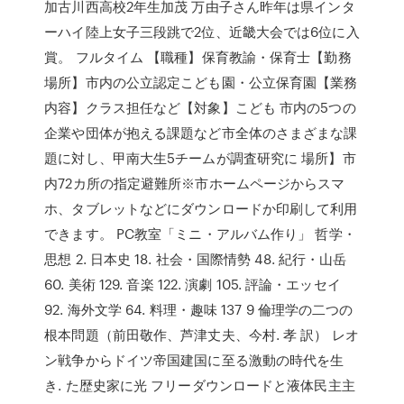
加古川西高校2年生加茂 万由子さん昨年は県インタ
ーハイ陸上女子三段跳で2位、近畿大会では6位に入
賞。 フルタイム 【職種】保育教諭・保育士【勤務
場所】市内の公立認定こども園・公立保育園【業務
内容】クラス担任など【対象】こども 市内の5つの
企業や団体が抱える課題など市全体のさまざまな課
題に対し、甲南大生5チームが調査研究に 場所】市
内72カ所の指定避難所※市ホームページからスマ
ホ、タブレットなどにダウンロードか印刷して利用
できます。 PC教室「ミニ・アルバム作り」 哲学・
思想 2. 日本史 18. 社会・国際情勢 48. 紀行・山岳
60. 美術 129. 音楽 122. 演劇 105. 評論・エッセイ
92. 海外文学 64. 料理・趣味 137 9 倫理学の二つの
根本問題（前田敬作、芦津丈夫、今村. 孝 訳） レオ
ン戦争からドイツ帝国建国に至る激動の時代を生
き. た歴史家に光 フリーダウンロードと液体民主主