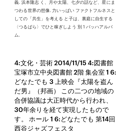
義. 浜本隆志 く、月や太陽、七夕の話など、星にま
つわる世界の想像. 力いっぱい ファクトフルネスと
しての「共生」を考える と子は、裏庭に自生する
〈つるばら〉でひと稼ぎしよう 別 1 バッハアルバ
ム.
4:文化・芸術 2014/11/15 4:図書館
宝塚市立中央図書館 2階 集会室 1 6:
どなたでも 3 上映会『太陽を盗ん
だ男』（邦画） この二つの地域の
合併協議は大正時代から行われ、
30年余りを経て実現したもので
す。 ホール 1 6:どなたでも 第14回
西谷ジャズフェスタ