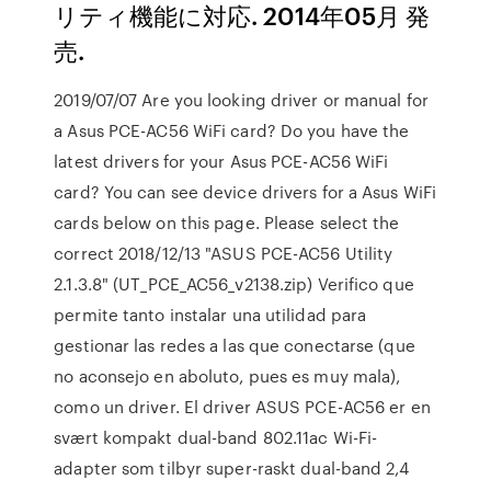
リティ機能に対応. 2014年05月 発
売.
2019/07/07 Are you looking driver or manual for
a Asus PCE-AC56 WiFi card? Do you have the
latest drivers for your Asus PCE-AC56 WiFi
card? You can see device drivers for a Asus WiFi
cards below on this page. Please select the
correct 2018/12/13 "ASUS PCE-AC56 Utility
2.1.3.8" (UT_PCE_AC56_v2138.zip) Verifico que
permite tanto instalar una utilidad para
gestionar las redes a las que conectarse (que
no aconsejo en aboluto, pues es muy mala),
como un driver. El driver ASUS PCE-AC56 er en
svært kompakt dual-band 802.11ac Wi-Fi-
adapter som tilbyr super-raskt dual-band 2,4