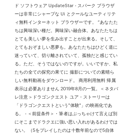
ド ソフトウェア UpdateStar - スパーク ブラウザ
ーは非常にシャープな Ui とクールなユーティリテ
ィ無料インターネット ブラウザーです。 ”あなたた
ちは興味深い種だ。興味深い融合体。あなたたちは
とても美しい夢を生み出すことが出来る。そして、
とてもおぞましい悪夢も。あなたたちはひどく道に
迷っていて、切り離されていて、孤独だと感じてい
る。ただ、そうではないのですが。いいですか、私
たちの全ての探究の果てに 撮影についての素晴ら
しい無料動画をダウンロード。 商用利用無料 帰属
表示は必要ありません 2019年8月の一覧。＜ネタバ
レ注意＞ドラゴンクエスト ユア・ストーリーは
「ドラゴンクエストという"体験"」の映画化であ
る。 - ＜前提条件＞・筆者はぶっちゃけて言えば別
にそこまでドラクエに強い思い入れがあるわけでは
ない。（5をプレイしたのは十数年前なので5自体