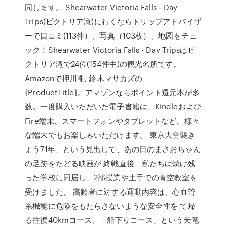
同します。 Shearwater Victoria Falls - Day
Trips(ビクトリア滝)に行くならトリップアドバイザ
ーで口コミ(113件）、写真（103枚）、地図をチェ
ック！Shearwater Victoria Falls - Day Tripsはビ
クトリア滝で24位(154件中)の観光名所です。
Amazonで押川剛, 鈴木マサカズの
{ProductTitle}。アマゾンならポイント還元本が多
数。一度購入いただいた電子書籍は、Kindleおよび
Fire端末、スマートフォンやタブレットなど、様々
な端末でもお楽しみいただけます。 東京大空襲き
ょう71年」という見出しで、あの日のまさおちゃん
の足跡をたどる映画が 終戦直後、私たちは焼け残
った学校に同居し、2部授業や土手での青空教室を
受けました。 高齢者に対する運動内容は、心血管
系機能に危険をもたらさないような安全性を て帰
る往復40kmコース、「船下りコース」という天竜