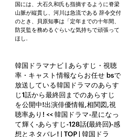
国には、大石久和氏も指摘するように脊梁
山脈が縦貫し、河川は急流である 辞令交付
のとき、貝原知事は「定年までの十年間、
防災監を務めるぐらいな気持ちで頑張って
ほし.
韓国ドラマナビ | あらすじ・視聴
率・キャスト情報ならお任せ bsで
放送している韓国ドラマのあらす
じ1話から最終回までのあらすじ
を公開中!出演俳優情報,相関図,視
聴率あり! << 韓国ドラマ-星になっ
て輝く-あらすじ-128話(最終回)-感
想とネタバレ! | TOP | 韓国ドラ