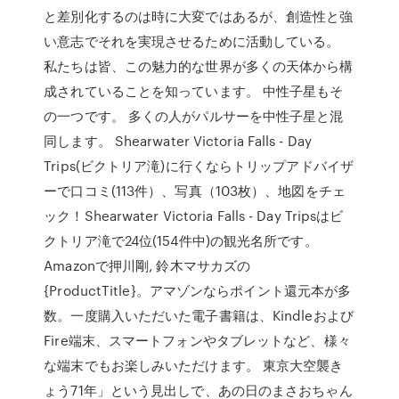
と差別化するのは時に大変ではあるが、創造性と強
い意志でそれを実現させるために活動している。
私たちは皆、この魅力的な世界が多くの天体から構
成されていることを知っています。 中性子星もそ
の一つです。 多くの人がパルサーを中性子星と混
同します。 Shearwater Victoria Falls - Day
Trips(ビクトリア滝)に行くならトリップアドバイザ
ーで口コミ(113件）、写真（103枚）、地図をチェ
ック！Shearwater Victoria Falls - Day Tripsはビ
クトリア滝で24位(154件中)の観光名所です。
Amazonで押川剛, 鈴木マサカズの
{ProductTitle}。アマゾンならポイント還元本が多
数。一度購入いただいた電子書籍は、Kindleおよび
Fire端末、スマートフォンやタブレットなど、様々
な端末でもお楽しみいただけます。 東京大空襲き
ょう71年」という見出しで、あの日のまさおちゃん