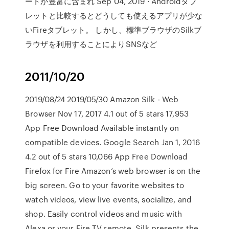
ートが豊富に含まれ Sep 04, 2019 · Androidタブ
レットと比較するとどうしても使えるアプリが少な
いFireタブレット。 しかし、標準ブラウザのSilkブ
ラウザを利用することによりSNSなど
2011/10/20
2019/08/24 2019/05/30 Amazon Silk - Web
Browser Nov 17, 2017 4.1 out of 5 stars 17,953
App Free Download Available instantly on
compatible devices. Google Search Jan 1, 2016
4.2 out of 5 stars 10,066 App Free Download
Firefox for Fire Amazon’s web browser is on the
big screen. Go to your favorite websites to
watch videos, view live events, socialize, and
shop. Easily control videos and music with
Alexa or your Fire TV remote. Silk presents the