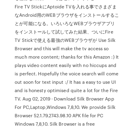
Fire TV StickにAptoide TVを入れる事でさまざま
なAndroid用のWEBブラウザをインストールするこ
とが可能になる。いろいろなWEBブラウザアプリ
をインストールして試してみた結果、ついにFire
TV Stickで使える最強のWEBブラウザが Use Silk
Browser and this will make the tv access so
much more content; thanks for this Amazon :) It
plays video content easily with no hiccups and
is perfect. Hopefully the voice search will come
out soon for text input :/ It has a easy to use UI
and is honesty optimised quite a lot for the Fire
TV. Aug 02, 2019 · Download Silk Browser App
For PC,Laptop,Windows 7,8,10. We provide Silk
Browser 52.1.79.2743.98.10 APK file for PC
Windows 7,8,10. Silk Browser is a free