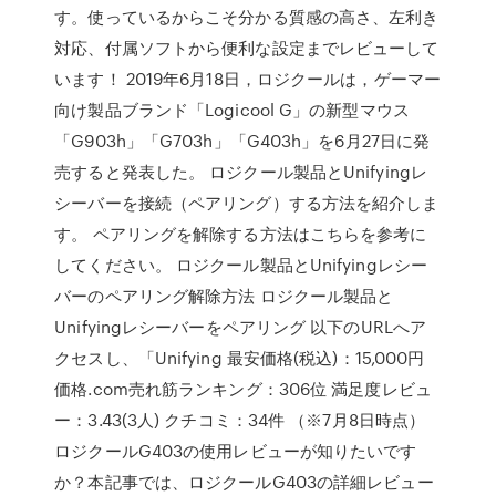
す。使っているからこそ分かる質感の高さ、左利き
対応、付属ソフトから便利な設定までレビューして
います！ 2019年6月18日，ロジクールは，ゲーマー
向け製品ブランド「Logicool G」の新型マウス
「G903h」「G703h」「G403h」を6月27日に発
売すると発表した。 ロジクール製品とUnifyingレ
シーバーを接続（ペアリング）する方法を紹介しま
す。 ペアリングを解除する方法はこちらを参考に
してください。 ロジクール製品とUnifyingレシー
バーのペアリング解除方法 ロジクール製品と
Unifyingレシーバーをペアリング 以下のURLへア
クセスし、「Unifying 最安価格(税込)：15,000円
価格.com売れ筋ランキング：306位 満足度レビュ
ー：3.43(3人) クチコミ：34件 （※7月8日時点）
ロジクールG403の使用レビューが知りたいです
か？本記事では、ロジクールG403の詳細レビュー