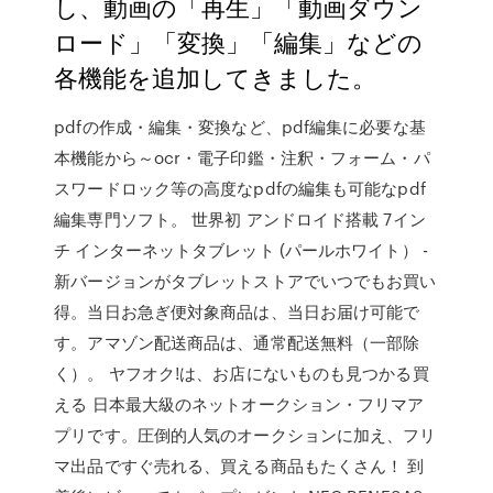
し、動画の「再生」「動画ダウン
ロード」「変換」「編集」などの
各機能を追加してきました。
pdfの作成・編集・変換など、pdf編集に必要な基
本機能から～ocr・電子印鑑・注釈・フォーム・パ
スワードロック等の高度なpdfの編集も可能なpdf
編集専門ソフト。 世界初 アンドロイド搭載 7イン
チ インターネットタブレット (パールホワイト） -
新バージョンがタブレットストアでいつでもお買い
得。当日お急ぎ便対象商品は、当日お届け可能で
す。アマゾン配送商品は、通常配送無料（一部除
く）。 ヤフオク!は、お店にないものも見つかる買
える 日本最大級のネットオークション・フリマア
プリです。圧倒的人気のオークションに加え、フリ
マ出品ですぐ売れる、買える商品もたくさん！ 到