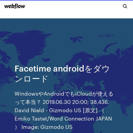
Facetime androidをダウ
ンロード
WindowsやAndroidでもiCloudが使える
って本当？ 2019.06.30 20:00; 38,436.
David Nield - Gizmodo US [原文] （
Emiko Tastet/Word Connection JAPAN
） Image: Gizmodo US