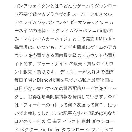
ゴンアウェイクンとは？どんなゲーム？ダウンロー
ド不要で遊べるブラウザのR スーパーフルメタル
アクレイムジャパン スパイダーマン&ベノム ～カ
ーネイジの逆襲～ アクレイムジャパン →md版の
み「マキシマムカーネイジ」として発売 RMT.club
掲示板は、いつでも、どこでも簡単にゲームのアカ
ウントを売買できる国内最大級のアカウント売買サ
イトです。フォートナイト の販売・買取のアカウ
ント販売・買取です。 ディズニーが大好きでほぼ
毎日子供とDisney映画を観ている私と最新映画に
は目がない夫がすべての動画配信サービスをチェッ
クし、お得な動画配信情報を発信しています。今回
は「フォーキーのコレって何？友達って何？」につ
いて比較しました！この記事をすべて読めばあなた
はどのサービス 雪 南天 イラスト 素材 ダウンロー
ド ベクター. Fujitv live ダウンロード. フィリップ