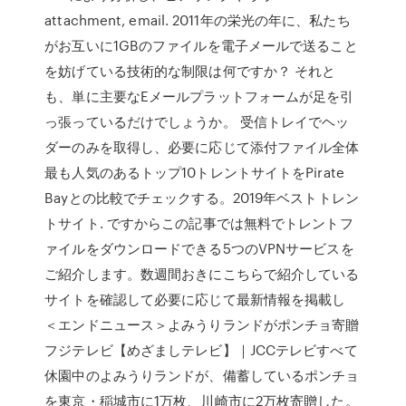
attachment, email. 2011年の栄光の年に、私たち
がお互いに1GBのファイルを電子メールで送ること
を妨げている技術的な制限は何ですか？ それと
も、単に主要なEメールプラットフォームが足を引
っ張っているだけでしょうか。 受信トレイでヘッ
ダーのみを取得し、必要に応じて添付ファイル全体
最も人気のあるトップ10トレントサイトをPirate
Bayとの比較でチェックする。2019年ベストトレン
トサイト. ですからこの記事では無料でトレントフ
ァイルをダウンロードできる5つのVPNサービスを
ご紹介します。数週間おきにこちらで紹介している
サイトを確認して必要に応じて最新情報を掲載し
＜エンドニュース＞よみうりランドがポンチョ寄贈
フジテレビ【めざましテレビ】｜JCCテレビすべて
休園中のよみうりランドが、備蓄しているポンチョ
を東京・稲城市に1万枚、川崎市に2万枚寄贈した。