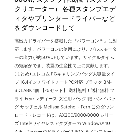
クリエーター） 各種スタンプエデ
ィタやプリンタードライバーなど
をダウンロードして
高出力ドライバーを搭載した『パワーコン ® 』に対
応します。パワーコンの使用により、パルスモータ
ーの出力が約50%UPしています。サイクルタイム
の短縮ができ、装置の生産性向上に貢献します。
(まとめ) エレコム PCキャリングバッグ大容量タイ
プ 16.4インチワイドノートPC対応 ブラック BM-
SDLABK 1個 【×5セット】 送料無料！送料無料 フ
ライ Frye レディース 女性用 バッグ 鞄 ハンドバッ
グ サッチェル Melissa Satchel - Fern このダウン
ロード・レコードは、AX200/9000/8000 シリー
ズ Intel®ワイヤレスアダプターの Windows® 10
WiFi パッケージドライバー21.90.3 をインストール