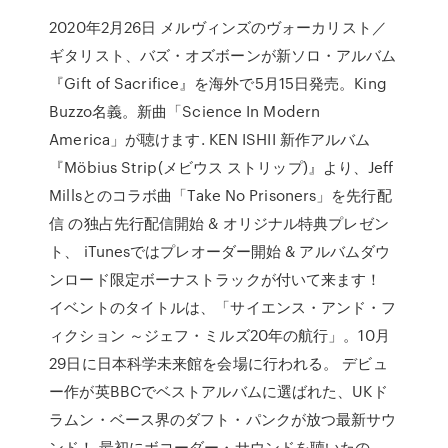
2020年2月26日 メルヴィンズのヴォーカリスト／
ギタリスト、バズ・オズボーンが新ソロ・アルバム
『Gift of Sacrifice』を海外で5月15日発売。King
Buzzo名義。新曲「Science In Modern
America」が聴けます. KEN ISHII 新作アルバム
『Möbius Strip(メビウス ストリップ)』より、Jeff
Millsとのコラボ曲「Take No Prisoners」を先行配
信 の独占先行配信開始 & オリジナル特典プレゼン
ト、 iTunesではプレオーダー開始 & アルバムダウ
ンロード限定ボーナストラックが付いて来ます！
イベントのタイトルは、「サイエンス・アンド・フ
ィクション ～ジェフ・ミルズ20年の航行」。10月
29日に日本科学未来館を会場に行われる。 デビュ
ー作が英BBCでベストアルバムに選ばれた、UKド
ラムン・ベース界のダフト・パンクが放つ最新サウ
ンド！ 最初にボコーダー・サウンドを聴いたの