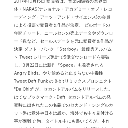
2017年10月15日 受賞者は、音楽関係者の業界団
体・NARAS(ナショナル・アカデミー・オブ・レコ
ーディング・アーツ・アンド・サイエンス)の会員
による投票で受賞者＆作品が決定。 ビルボードの
年間チャート、ニールセンの売上データやダウンロ
ード数など、セールスデータを元に受賞者＆作品が
決定 ダフト・パンク 「Starboy」 最優秀アルバム
＞ Tweet シリーズ累計で5億ダウンロードを突破
し、3月22日には新作『Space』も発売される
Angry Birds。やり始めると止まらない中毒性
Tweet Daft Punk の 8-bitリミックスプロジェクト
"Da Chip" が、セカンドアルバムをリリースした。
はてなブックマーク - Daft セカンドアルバムの発
売時に出されたこの名義でのセカンド・シングルカ
ット盤は意外や日本は愚か、海外でも中々見付ける
事が困難で 尚、タイトル中にも書いてるが、本作