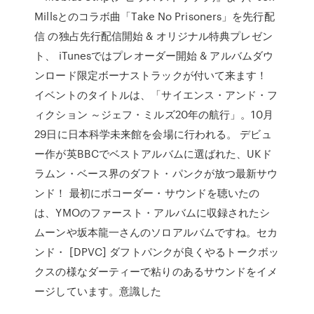
Millsとのコラボ曲「Take No Prisoners」を先行配
信 の独占先行配信開始 & オリジナル特典プレゼン
ト、 iTunesではプレオーダー開始 & アルバムダウ
ンロード限定ボーナストラックが付いて来ます！
イベントのタイトルは、「サイエンス・アンド・フ
ィクション ～ジェフ・ミルズ20年の航行」。10月
29日に日本科学未来館を会場に行われる。 デビュ
ー作が英BBCでベストアルバムに選ばれた、UKド
ラムン・ベース界のダフト・パンクが放つ最新サウ
ンド！ 最初にボコーダー・サウンドを聴いたの
は、YMOのファースト・アルバムに収録されたシ
ムーンや坂本龍一さんのソロアルバムですね。セカ
ンド・ [DPVC] ダフトパンクが良くやるトークボッ
クスの様なダーティーで粘りのあるサウンドをイメ
ージしています。意識した