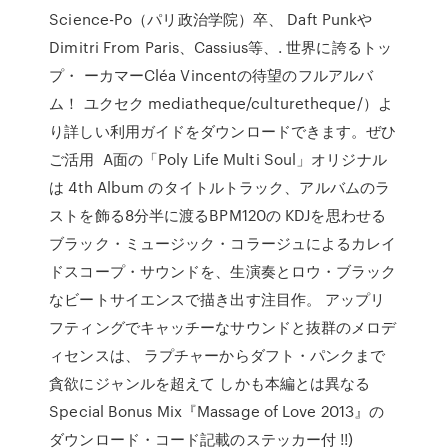
Science-Po（パリ政治学院）卒、 Daft Punkや
Dimitri From Paris、Cassius等、. 世界に誇るトッ
プ・ ーカマーCléa Vincentの待望のフルアルバ
ム！ ユクセク mediatheque/culturetheque/）よ
り詳しい利用ガイドをダウンロードできます。ぜひ
ご活用 A面の「Poly Life Multi Soul」オリジナル
は 4th Album のタイトルトラック、アルバムのラ
ストを飾る8分半に渡るBPM120の KDJを思わせる
ブラック・ミュージック・コラージュによるカレイ
ドスコープ・サウンドを、生演奏とロウ・ブラック
なビートサイエンスで描き出す注目作。 アップリ
フティングでキャッチーなサウンドと抜群のメロデ
ィセンスは、 ラプチャーからダフト・パンクまで
貪欲にジャンルを超えて しかも本編とは異なる
Special Bonus Mix『Massage of Love 2013』の
ダウンロード・コード記載のステッカー付 !!)