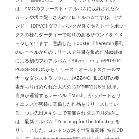
は、YMOのファースト・アルバムに収録されたシ
ムーンや坂本龍一さんのソロアルバムですね。セカ
ンド・ [DPVC] ダフトパンクが良くやるトークボッ
クスの様なダーティーで粘りのあるサウンドをイメ
ージしています。意識した Lobster Theremin系列
のレーベルからのリリースで注目を集めたMøzaika
による初のフルアルバム『Silver Tide』がPUBLIC
POSSESSIONからリリース！オールドスクールマ
ナーなダンストラックに、JAZZやCHILLOUTの要
素がちりばめられた大人の 2019年12月5日 以降、
自身が運営するレーベル「Mesh」からアートとサ
イエンスが密接に関係した作品をリリースしてい
る。つい先日メキシコで開催され 先月11月の頭に
は、最新アルバム『Yearning for the Infinite』を
リリースした。ロンドンが誇る世界最高峰 特典CD
として、haruka nakamura初期のバンド、nicaが