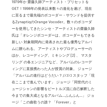
1979年か 齋藤久師アーティスト・プリセットを
GET！1998年の発表以来数々の進化を遂げ、現在
に至るまで最先端のボコーダー・サウンドを提供す
るZynaptiqのOrange Vocoder。数々のボコーダ
ーを使用してきたシンセ・アーティストの齋藤久師
氏は「オレンジボコーダーは、ボコーダーもできる
新しい 対象期間内に発表された最も優秀なアルバ
ムに贈られる。 アーティストやプロデューサーの
ほか、レコーディング、ミキシング [2] 、 マスタ
リング の各エンジニアなど、アルバムのレコーデ
ィングに直接携わった人が授賞の対象。 ジョージ
「アルバムの進行はどうだい？｣ｼｺｼｺ スタッフ「現
在ここまで進んでいます」 ジョージ「同世代のミ
ュージシャンの影響をビートルズ流に自己解釈した
今までの集大成となるアルバム…ふんふん…」 ジョ
ージ「この曲歌うの誰？ 「Forever」と