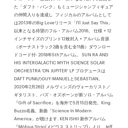
た「ダフト・パンク」もミュージシャンフィギュア
の仲間入りを達成し フィジカルのアルバムとして
は2013年のBig Loveリリース「I'll Just Say This」
以来となる待望のフル・アルバム2016。 仕様 + 12
インチサイズのプリント12枚封入 + アルバム音源
（ボーナストラック2曲を含む全11曲）ダウンロー
ドコード付- 2018年5thアルバム。 SUN RA AND
HIS INTERGALACTIC MYTH SCIENCE SOLAR
ORCHESTRA 'ON JUPITER' LP プロデュースは
DAFT PUNKのGUY-MANUELとSEBASTIAN。
2020年2月26日 メルヴィンズのヴォーカリスト／
ギタリスト、バズ・オズボーンが新ソロ・アルバム
『Gift of Sacrifice』を海外で5月15日発売。King
Buzzo名義。新曲「Science In Modern
America」が聴けます. KEN ISHII 新作アルバム
『Möbius Strip(メビウス ストリップ)』より、Jeff