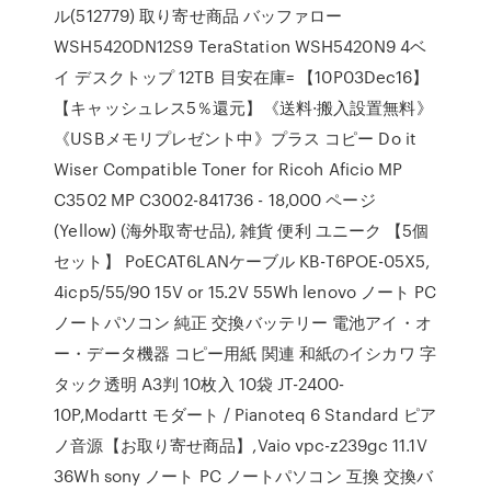
ル(512779) 取り寄せ商品 バッファロー
WSH5420DN12S9 TeraStation WSH5420N9 4ベ
イ デスクトップ 12TB 目安在庫= 【10P03Dec16】
【キャッシュレス5％還元】《送料·搬入設置無料》
《USBメモリプレゼント中》プラス コピー Do it
Wiser Compatible Toner for Ricoh Aficio MP
C3502 MP C3002-841736 - 18,000 ページ
(Yellow) (海外取寄せ品), 雑貨 便利 ユニーク 【5個
セット】 PoECAT6LANケーブル KB-T6POE-05X5,
4icp5/55/90 15V or 15.2V 55Wh lenovo ノート PC
ノートパソコン 純正 交換バッテリー 電池アイ・オ
ー・データ機器 コピー用紙 関連 和紙のイシカワ 字
タック透明 A3判 10枚入 10袋 JT-2400-
10P,Modartt モダート / Pianoteq 6 Standard ピア
ノ音源【お取り寄せ商品】,Vaio vpc-z239gc 11.1V
36Wh sony ノート PC ノートパソコン 互換 交換バ