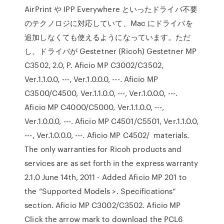
AirPrint や IPP Everywhere といったドライバ不要
のテクノロジに対応していて、Mac にドライバを
追加しなくても使えるようになっています。ただ
し、ドライバが Gestetner (Ricoh) Gestetner MP
C3502, 2.0, P. Aficio MP C3002/C3502,
Ver.1.1.0.0, ---, Ver.1.0.0.0, ---. Aficio MP
C3500/C4500, Ver.1.1.0.0, ---, Ver.1.0.0.0, ---.
Aficio MP C4000/C5000, Ver.1.1.0.0, ---,
Ver.1.0.0.0, ---. Aficio MP C4501/C5501, Ver.1.1.0.0,
---, Ver.1.0.0.0, ---. Aficio MP C4502/ materials.
The only warranties for Ricoh products and
services are as set forth in the express warranty
2.1.0 June 14th, 2011 - Added Aficio MP 201 to
the “Supported Models >. Specifications”
section. Aficio MP C3002/C3502. Aficio MP
Click the arrow mark to download the PCL6