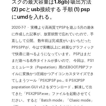
スクの最大容量は1.8gb) 吸出方法
(2) pcとusb接続する 手順 (1) psp
にumdを入れる。
2020-7-7 · 実機より高画質でPSPを遊ぶ 5月の連休
に作成した記事が、放置状態で忘れていたので、手
直しして公開。 数年前は完成度がいまいちだった
PPSSPPが、今はで実機以上に 綺麗なグラフィック
で快適に遊べるようになっています。 PSPはまだ
まだ遊べる名作タイトルが多いので、 今回は、PS1
エミュレータ（Popstation）用のEBOOT.PBPファ
イルに変換かつ圧縮かつアイコンカスタマイズでき
てしまうツール「PSX2PSP po… ① PSX2PSP
popstation GUI v1.2 をダウンロード，解凍して出
てきた「PSX2PSP.exe」ファイルを起動させてく
ださい。 すると「Batch mode」「Clasic mode」