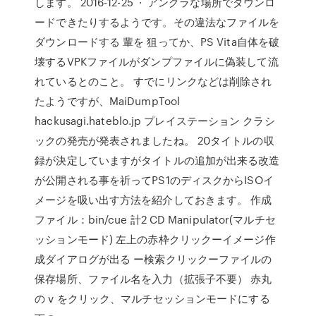
します。 2016-12-25 · アングラな場所でダウンロ
ードできたりするようです。その違法なファイルを
ダウンロードする 輩を 狙ってか、PS Vita自体を破
壊するVPKファイルがダンプファイルに偽装して流
れているとのこと。 すでにリンクなどは削除され
たようですが、MaiDumpTool
hackusagi.hateblo.jp プレイステーション クラシ
ックの発売が発表されましたね。 20タイトルの収
録が決定していますがタイトルの追加が出来る改造
が公開される事を祈ってPS1のディスクからISOイ
メージを吸い出す方法を紹介しておきます。 作成
ファイル：bin/cue 計2 CD Manipulator(マルチセ
ッションモード) 左上の赤枠クリックーイメージ作
成ダイアログが出る ー検索クリックーファイルの
保存場所、ファイル名を入力（拡張子不要） 赤丸
の v をクリック、マルチセッションモードにする