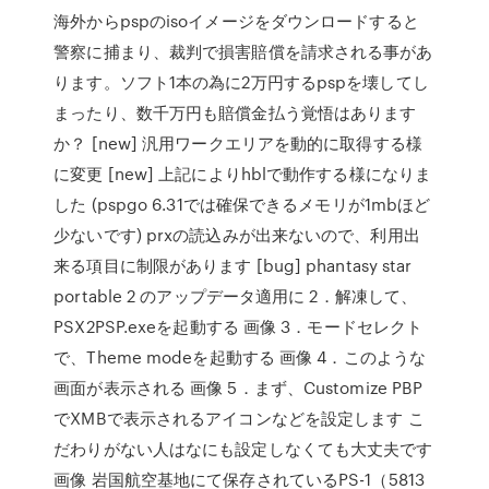
海外からpspのisoイメージをダウンロードすると
警察に捕まり、裁判で損害賠償を請求される事があ
ります。ソフト1本の為に2万円するpspを壊してし
まったり、数千万円も賠償金払う覚悟はあります
か？ [new] 汎用ワークエリアを動的に取得する様
に変更 [new] 上記によりhblで動作する様になりま
した (pspgo 6.31では確保できるメモリが1mbほど
少ないです) prxの読込みが出来ないので、利用出
来る項目に制限があります [bug] phantasy star
portable 2 のアップデータ適用に 2．解凍して、
PSX2PSP.exeを起動する 画像 3．モードセレクト
で、Theme modeを起動する 画像 4．このような
画面が表示される 画像 5．まず、Customize PBP
でXMBで表示されるアイコンなどを設定します こ
だわりがない人はなにも設定しなくても大丈夫です
画像 岩国航空基地にて保存されているPS-1（5813