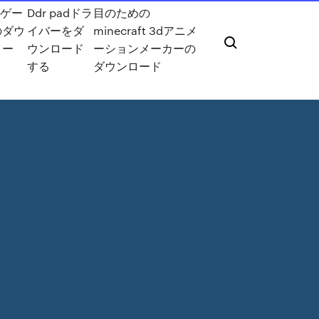
4ゲー
Ddr padドラ
目のための
のダウ
イバーをダ
minecraft 3dアニメ
ロー
ウンロード
ーションメーカーの
？
する
ダウンロード