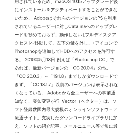
用されているため、macOS 10.15アップグレード後
にインストール＆アクティベートすることができな
いため、 AdobeはそれらのバージョンのPSを利用
されているユーザーに対しCatalinaへのアップグレ
ードを勧めておらず、動作しない [フルディスクア
クセス]へ移動して、左下の鍵を外し、+アイコンで
Photoshopを追加してHDDへのアクセスを許可す
る。 2019年5月13日 例えば「Photoshop CC」で
あれば、最新バージョンの「CC 20.0.4」の他、
「CC 20.0.3」～「19.1.8」までしかダウンロードで
きず、「CC 18.1.7」以前のバージョンは表示されな
くなっている。 Adobeから全ユーザーへの事前通
知なく、突如変更が行 Vector（ベクター）は、ソ
フト登録数国内最大規模のオンラインソフトウェア
流通サイト。充実したダウンロードライブラリに加
え、ソフトの紹介記事、メールニュース等で常に最