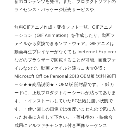
新のコンテンツを発信。また、プロダクトソフトの
ライセンス・パッケージ販売サービスや、
無料GIFアニメ作成・変換ソフト一覧。GIFアニメ
ーション（GIF Animation）を作成したり、動画フ
ァイルから変換できるソフトウェア。GIFアニメは
動画再生プレイヤーがなくても Ineternet Explorer
などのブラウザーで閲覧することが可能。画像ファ
イルなので、動画ファイルと違っ… ★☆045：
Microsoft Office Personal 2013 OEM版 送料198円
～☆★★商品説明★・OEM版 開封品です。・紙カ
ードに、正規プロダクトキーシールが貼ってありま
す。・インストールしていたPCは既に無い状態で
す。・使い回しの画像では御座いませんので気に入
ったお品に入札して下さい。・落札後の ・映像合
成用にアルファチャンネル付き画像シーケンス