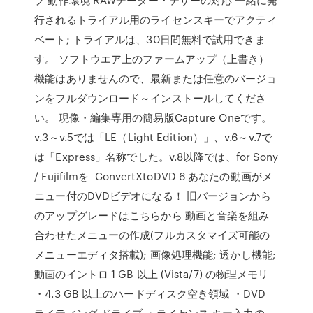
行されるトライアル用のライセンスキーでアクティ
ベート; トライアルは、30日間無料で試用できま
す。 ソフトウエア上のファームアップ（上書き）
機能はありませんので、最新または任意のバージョ
ンをフルダウンロード～インストールしてくださ
い。 現像・編集専用の簡易版Capture Oneです。
v.3～v.5では「LE（Light Edition）」、v.6～v.7で
は「Express」名称でした。v.8以降では、for Sony
/ Fujifilmを ConvertXtoDVD 6 あなたの動画がメ
ニュー付のDVDビデオになる！ 旧バージョンから
のアップグレードはこちらから 動画と音楽を組み
合わせたメニューの作成(フルカスタマイズ可能の
メニューエディタ搭載); 画像処理機能; 透かし機能;
動画のイントロ 1 GB 以上 (Vista/7) の物理メモリ
・4.3 GB 以上のハードディスク空き領域 ・DVD
ライティング ドライブ ・ライセンス キー入力の