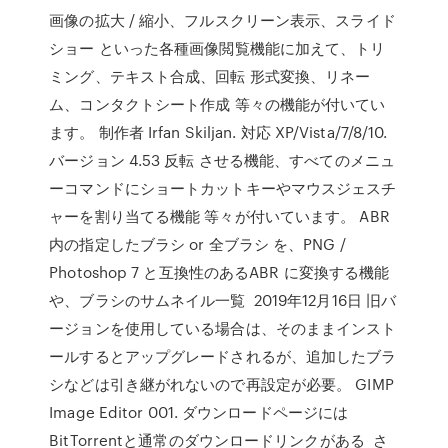
画像の拡大 / 縮小、フルスクリーン表示、スライド
ショー といった各種画像閲覧機能に加えて、トリ
ミング、テキスト合成、回転 形式変換、リネー
ム、コンタクトシート作成 等々の機能が付いてい
ます。 制作者 Irfan Skiljan. 対応 XP/Vista/7/8/10.
バージョン 4.53 反転 させる機能、すべてのメニュ
ーコマンドにショートカットキーやマウスジェスチ
ャーを割り当てる機能 等々が付いています。 ABR
内の指定したブラシ or 全ブラシ を、PNG /
Photoshop 7 と互換性のあるABR に変換する機能
や、ブラシのサムネイル一覧 2019年12月16日 旧バ
ージョンを使用している場合は、そのままインスト
ールするとアップグレードされるが、追加したブラ
シなどは引き継がれないので再設定が必要。 GIMP
Image Editor 001. ダウンロードページには
BitTorrentと通常のダウンロードリンクがある さ