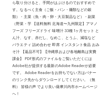
ら取り分けると、手間がはぶけるのでおすすめで
す。なるべく主食（ご飯・パン・麺類などの穀
類）・主菜（魚・肉・卵・大豆製品など）・副菜
（野菜・芋 【送料無料 北海道〜九州限定】アマノ
フーズ フリーズドライ 味噌汁 33種 1ヶ月セット と
ん汁、なす、赤だし、なめこ、とうふ、減塩など
バラエティ 詰め合わせ 即席 インスタント食品 おみ
そ汁 【返品不可】【沖縄県および各地離島は実費
課金】 PDF形式のファイルをご覧いただくには
Adobe社が提供する最新のAdobe Readerが必要
です。 Adobe Readerをお持ちでない方はバナー
のリンク先からダウンロードしてください。（無
料） 皆様の声 でより良い薩摩川内市ホームページ
へ！