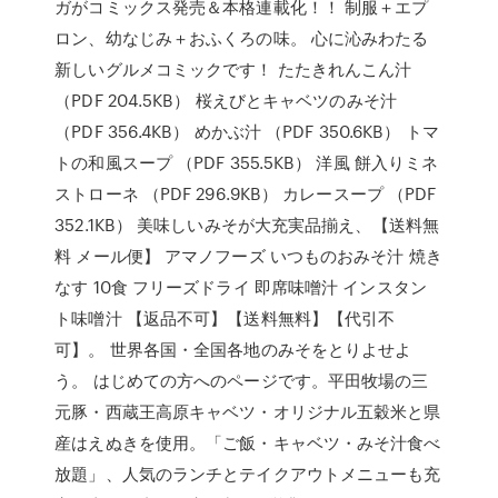
ガがコミックス発売＆本格連載化！！ 制服＋エプ
ロン、幼なじみ＋おふくろの味。 心に沁みわたる
新しいグルメコミックです！ たたきれんこん汁
（PDF 204.5KB） 桜えびとキャベツのみそ汁
（PDF 356.4KB） めかぶ汁 （PDF 350.6KB） トマ
トの和風スープ （PDF 355.5KB） 洋風 餅入りミネ
ストローネ （PDF 296.9KB） カレースープ （PDF
352.1KB） 美味しいみそが大充実品揃え、【送料無
料 メール便】 アマノフーズ いつものおみそ汁 焼き
なす 10食 フリーズドライ 即席味噌汁 インスタン
ト味噌汁 【返品不可】【送料無料】【代引不
可】。 世界各国・全国各地のみそをとりよせよ
う。 はじめての方へのページです。平田牧場の三
元豚・西蔵王高原キャベツ・オリジナル五穀米と県
産はえぬきを使用。「ご飯・キャベツ・みそ汁食べ
放題」、人気のランチとテイクアウトメニューも充