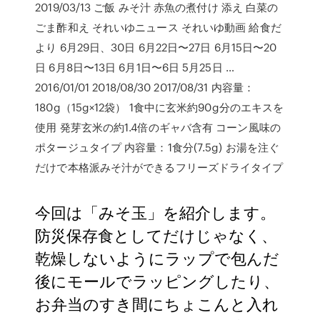
2019/03/13 ご飯 みそ汁 赤魚の煮付け 添え 白菜の
ごま酢和え それいゆニュース それいゆ動画 給食だ
より 6月29日、30日 6月22日〜27日 6月15日〜20
日 6月8日〜13日 6月1日〜6日 5月25日 …
2016/01/01 2018/08/30 2017/08/31 内容量：
180g（15g×12袋） 1食中に玄米約90g分のエキスを
使用 発芽玄米の約1.4倍のギャバ含有 コーン風味の
ポタージュタイプ 内容量：1食分(7.5g) お湯を注ぐ
だけで本格派みそ汁ができるフリーズドライタイプ
今回は「みそ玉」を紹介します。
防災保存食としてだけじゃなく、
乾燥しないようにラップで包んだ
後にモールでラッピングしたり、
お弁当のすき間にちょこんと入れ