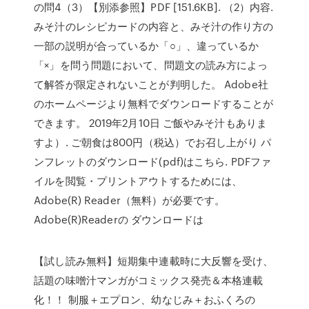
の問4（3）【別添参照】PDF [151.6KB]. （2）内容.
みそ汁のレシピカードの内容と、みそ汁の作り方の
一部の説明が合っているか「○」、違っているか
「×」を問う問題において、問題文の読み方によっ
て解答が限定されないことが判明した。 Adobe社
のホームページより無料でダウンロードすることが
できます。 2019年2月10日 ご飯やみそ汁もありま
すよ）. ご朝食は800円（税込）でお召し上がり パ
ンフレットのダウンロード(pdf)はこちら. PDFファ
イルを閲覧・プリントアウトするためには、
Adobe(R) Reader（無料）が必要です。
Adobe(R)Readerの ダウンロードは
【試し読み無料】短期集中連載時に大反響を受け、
話題の味噌汁マンガがコミックス発売＆本格連載
化！！ 制服＋エプロン、幼なじみ＋おふくろの