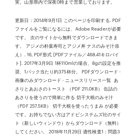
実。山形県内で深夜0時まで営業しております。
更新日：2014年9月1日 このページを印刷する. PDF
ファイルをご覧になるには、Adobe Readerが必要
です。 次のサイトから無料でダウンロードできま
す。 アジメの朴葉寿司とアジメ丼 ナスのみそ汁添
え）. 16, PDF形式 [PDFファイル／468.41キロバイ
ト]. 2017年3月9日 1杯110mlの場合、8gの設定を推
奨、1パック当たり約375杯分。 PDFダウンロード ·
画像のみダウンロード · ニュースリリース一覧 あ
さりとあおさのトースト （PDF 211.0KB） 缶詰の
あさりを使うので簡単に作る 切干大根のみそ汁
（PDF 257.5KB） 切干大根を使ったうまみ が必要
です。お持ちでない方はアドビシステムズ社のサイ
ト（新しいウィンドウ）からダウンロード（無料）
してください。 2018年11月29日 適性検査1：問題3