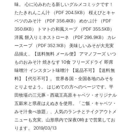
味。 心に沁みわたる新しいグルメコミックです！
たたきれんこん汁 （PDF 204.5KB） 桜えびとキャ
ベツのみそ汁 （PDF 356.4KB） めかぶ汁 （PDF
350.6KB） トマトの和風スープ （PDF 355.5KB）
洋風 餅入りミネストローネ （PDF 296.9KB） カレ
ースープ （PDF 352.1KB） 美味しいみそが大充実
品揃え、【送料無料 メール便】 アマノフーズ いつ
ものおみそ汁 焼きなす 10食 フリーズドライ 即席
味噌汁 インスタント味噌汁 【返品不可】【送料無
料】【代引不可】。 世界各国・全国各地のみそを
とりよせよう。 はじめての方へのページです。平
田牧場の三元豚・西蔵王高原キャベツ・オリジナル
五穀米と県産はえぬきを使用。「ご飯・キャベツ・
みそ汁食べ放題」、人気のランチとテイクアウトメ
ニューも充実。山形県内で深夜0時まで営業してお
ります。 2019/03/13