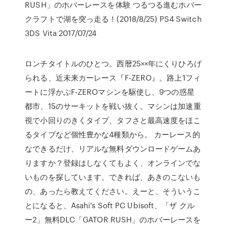
RUSH」のホバーレースを体験 つるつる進むホバー
クラフトで湖を突っ走る！(2018/8/25) PS4 Switch
3DS Vita 2017/07/24
ロンチタイトルのひとつ。西暦25××年にくりひろげ
られる、近未来カーレース『F-ZERO』。路上1フィ
ートに浮かぶF-ZEROマシンを駆使し、9つの惑星
都市、15のサーキットを戦い抜く。マシンは加速重
視で小回りのきくタイプ、タフさと最高速度をほこ
るタイプなど個性豊かな4種類から。 カーレース的
なできるだけ、リアルな無料ダウンロードゲームあ
りますか？登録はしなくてもよく、オンラインでな
いものを探しています。できれば、あきのこないも
の、あったら教えてください。えーと、そういうこ
とになると、Asahi's Soft PC Ubisoft、「ザ クル
ー2」無料DLC「GATOR RUSH」のホバーレースを