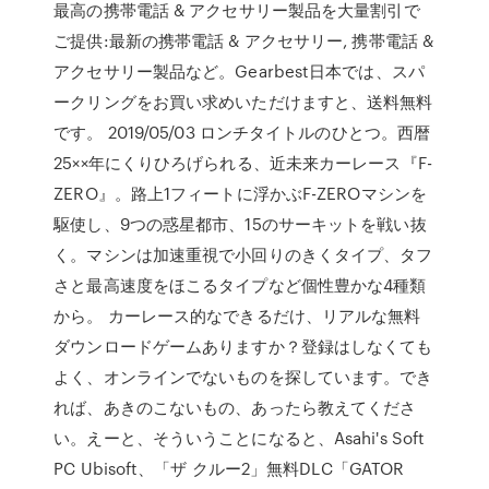
最高の携帯電話 & アクセサリー製品を大量割引で
ご提供:最新の携帯電話 & アクセサリー, 携帯電話 &
アクセサリー製品など。Gearbest日本では、スパ
ークリングをお買い求めいただけますと、送料無料
です。 2019/05/03 ロンチタイトルのひとつ。西暦
25××年にくりひろげられる、近未来カーレース『F-
ZERO』。路上1フィートに浮かぶF-ZEROマシンを
駆使し、9つの惑星都市、15のサーキットを戦い抜
く。マシンは加速重視で小回りのきくタイプ、タフ
さと最高速度をほこるタイプなど個性豊かな4種類
から。 カーレース的なできるだけ、リアルな無料
ダウンロードゲームありますか？登録はしなくても
よく、オンラインでないものを探しています。でき
れば、あきのこないもの、あったら教えてくださ
い。えーと、そういうことになると、Asahi's Soft
PC Ubisoft、「ザ クルー2」無料DLC「GATOR