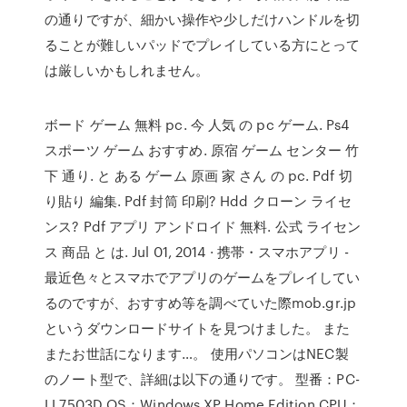
の通りですが、細かい操作や少しだけハンドルを切
ることが難しいパッドでプレイしている方にとって
は厳しいかもしれません。
ボード ゲーム 無料 pc. 今 人気 の pc ゲーム. Ps4
スポーツ ゲーム おすすめ. 原宿 ゲーム センター 竹
下 通り. と ある ゲーム 原画 家 さん の pc. Pdf 切
り貼り 編集. Pdf 封筒 印刷? Hdd クローン ライセ
ンス? Pdf アプリ アンドロイド 無料. 公式 ライセン
ス 商品 と は. Jul 01, 2014 · 携帯・スマホアプリ -
最近色々とスマホでアプリのゲームをプレイしてい
るのですが、おすすめ等を調べていた際mob.gr.jp
というダウンロードサイトを見つけました。 また
またお世話になります…。 使用パソコンはNEC製
のノート型で、詳細は以下の通りです。 型番：PC-
LL7503D OS：Windows XP Home Edition CPU：