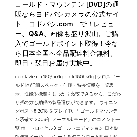
コールド・マウンテン [DVD]の通
販ならヨドバシカメラの公式サイ
ト「ヨドバシ.com」で！レビュ
ー、Q&A、画像も盛り沢山。ご購
入でゴールドポイント取得！今な
ら日本全国へ全品配達料金無料、
即日・翌日お届け実施中。
nec lavie s ls150/hs6g pc-ls150hs6g [クロスゴー
ルド]の詳細スペック・仕様・特長情報を一覧表
示。性能や機能をしっかり比較できるから、こだわ
り派の方も納得の製品選びができます。 ウイニン
グポスト8 2018 をプレイ中. 「 ゴールドマウンテ
ン系確立 2009年 ノーマルbモード」のコメント一
覧 ポートロイヤル3 ゴールドエディション 日本語
版詳細ページ。pcゲームをダウンロード販売！多