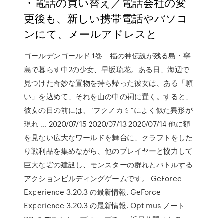
・電話の買い替え／電話会社の変
更後も、新しい携帯電話やパソコ
ンにて、メールアドレスと
ゴールデンゴールド 1巻｜福の神伝説が残る島・寧
島で暮らす中2の少女、早坂琉花。ある日、海辺で
見つけた奇妙な置物を持ち帰った彼女は、ある「願
い」を込めて、それを山の中の祠に置く。すると、
彼女の目の前には、“フクノカミ”によく似た異形が
現れ … 2020/07/15 2020/07/13 2020/07/14 他に類
を見ない広大なワールドを舞台に、クラフトをした
り戦利品を集めながら、他のプレイヤーと協力して
巨大な砦の建設し、モンスターの群れとバトルする
アクションビルディングゲームです。 GeForce
Experience 3.20.3 の最新情報. GeForce
Experience 3.20.3 の最新情報. Optimus ノート