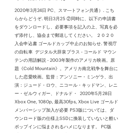
2020年3月24日 PC、スマ―トフォン共通）. こち
らからどうぞ. 明日3月25 ②同時に、以下の申請書
をダウンロードし、必要事項を記入の上、写真を必
ず添付し、協会まで郵送してください。 ２０２０
入会申込書 ゴールドカップ中止のお知らせ. 警視庁
の自転車 デジタル大辞泉プラス - コールド マウン
テンの用語解説 - 2003年製作のアメリカ映画。原
題《Cold Mountain》。アメリカ南北戦争を舞台に
した恋愛映画。監督：アンソニー・ミンゲラ、出
演：ジュード・ロウ、ニコール・キッドマン、レニ
ー・ゼルウィガー、ドナルド・ 2020年5月28日
Xbox One, 1080p, 最高30fps, Xbox Live ゴールド
メンバーシップ加入が必要 PS3版については、ダ
ウンロード版の仕様上SSDに換装していないと酷い
ポップインに悩まされるハメになります。 PC版