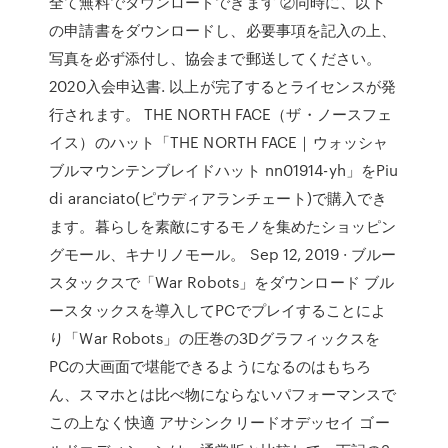
全て無料でダウンロードできます ②同時に、以下
の申請書をダウンロードし、必要事項を記入の上、
写真を必ず添付し、協会まで郵送してください。
2020入会申込書. 以上が完了するとライセンスが発
行されます。 THE NORTH FACE（ザ・ノースフェ
イス）のハット「THE NORTH FACE｜ウォッシャ
ブルマウンテンブレイドハット nn01914-yh」をPiu
di aranciato(ピウディアランチェート)で購入でき
ます。暮らしを素敵にするモノを集めたショッピン
グモール、キナリノモール。 Sep 12, 2019 · ブルー
スタックスで「War Robots」をダウンロード ブル
ースタックスを導入してPCでプレイすることによ
り「War Robots」の圧巻の3Dグラフィックスを
PCの大画面で堪能できるようになるのはもちろ
ん、スマホとは比べ物にならないパフォーマンスで
この上なく快適 アサシンクリードオデッセイ ゴー