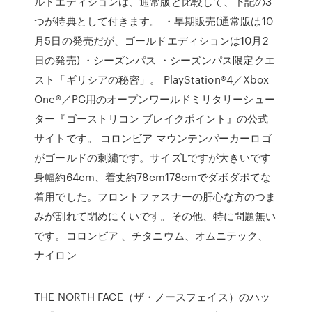
ルドエディションは、通常版と比較して、下記の3
つが特典として付きます。 ・早期販売(通常版は10
月5日の発売だが、ゴールドエディションは10月2
日の発売) ・シーズンパス ・シーズンパス限定クエ
スト「ギリシアの秘密」。 PlayStation®4／Xbox
One®／PC用のオープンワールドミリタリーシュー
ター『ゴーストリコン ブレイクポイント』の公式
サイトです。 コロンビア マウンテンパーカーロゴ
がゴールドの刺繍です。サイズLですが大きいです
身幅約64cm、着丈約78cm178cmでダボダボてな
着用でした。フロントファスナーの肝心な方のつま
みが割れて閉めにくいです。その他、特に問題無い
です。コロンビア 、チタニウム、オムニテック、
ナイロン
THE NORTH FACE（ザ・ノースフェイス）のハッ