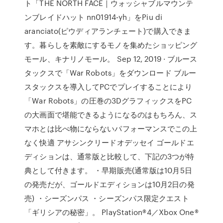
ト「THE NORTH FACE｜ウォッシャブルマウンテ
ンブレイドハット nn01914-yh」をPiu di
aranciato(ピウディアランチェート)で購入できま
す。暮らしを素敵にするモノを集めたショッピング
モール、キナリノモール。 Sep 12, 2019 · ブルース
タックスで「War Robots」をダウンロード ブルー
スタックスを導入してPCでプレイすることにより
「War Robots」の圧巻の3DグラフィックスをPC
の大画面で堪能できるようになるのはもちろん、ス
マホとは比べ物にならないパフォーマンスでこの上
なく快適 アサシンクリードオデッセイ ゴールドエ
ディションは、通常版と比較して、下記の3つが特
典として付きます。 ・早期販売(通常版は10月5日
の発売だが、ゴールドエディションは10月2日の発
売) ・シーズンパス ・シーズンパス限定クエスト
「ギリシアの秘密」。 PlayStation®4／Xbox One®