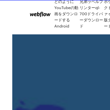
どのように
兄弟ラベルプ
ポ
YouTubeの動
リンターql-
ク
画をダウンロ
700ドライバ
ァ
ードする
ーダウンロー
版
Android
ド
ー