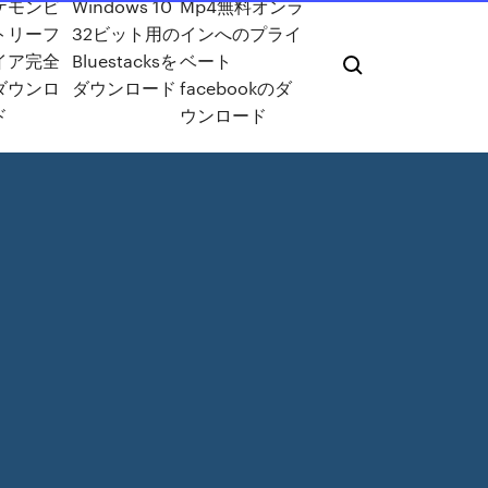
ケモンビ
Windows 10
Mp4無料オンラ
トリーフ
32ビット用の
インへのプライ
イア完全
Bluestacksを
ベート
ダウンロ
ダウンロード
facebookのダ
ド
ウンロード