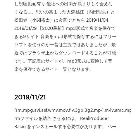
し視聴動画有り 他社への出向が決まりもう会えな
くなる…。思いの高まった大森桃江（内田理央）と
松田健（小関裕太）は玄関でどちら 2019/11/04
2019/01/29 【2020最新】mp3形式で音楽を保存で
きる9サイト 音楽をmp3形式で保存するにはフリー
ソフトを使うのが一昔は主流ではありましたが、最
近ではブラウザ上からダウンロードすることが可能
です。下記表のサイトが、mp3形式に変換して音
楽を保存できるサイト一覧となります。
2019/11/21
(rm,mpg,avi,asf,wmv,mov,flv,3gp,3g2,mp4,m4v,amc,m
rmファイルを結合 させるには、 RealProducer
Basic をインストールする必要性があります。 ペー