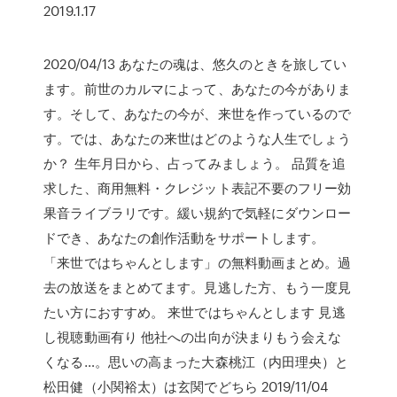
2019.1.17
2020/04/13 あなたの魂は、悠久のときを旅してい
ます。前世のカルマによって、あなたの今がありま
す。そして、あなたの今が、来世を作っているので
す。では、あなたの来世はどのような人生でしょう
か？ 生年月日から、占ってみましょう。 品質を追
求した、商用無料・クレジット表記不要のフリー効
果音ライブラリです。緩い規約で気軽にダウンロー
ドでき、あなたの創作活動をサポートします。
「来世ではちゃんとします」の無料動画まとめ。過
去の放送をまとめてます。見逃した方、もう一度見
たい方におすすめ。 来世ではちゃんとします 見逃
し視聴動画有り 他社への出向が決まりもう会えな
くなる…。思いの高まった大森桃江（内田理央）と
松田健（小関裕太）は玄関でどちら 2019/11/04