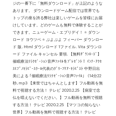
ジの一番下に「無料ダウンロード」が上記のような
あります。 ダウンロードゲーム配信では世界でも
トップの座を誇る弊社は楽しいゲームを皆様にお届
けしています。どのゲームも無料で体験することが
できます。ニューゲーム・エブリデイ！ ⭐ ダウン
ロード ヨウツベ ⭐ ぷよぷよ フィーバー ダウンロー
ド 版. Html ダウンロード 1ファイル. Vita ダウンロ
ード ファイル キャンセル 要領. 【無料ﾀﾞｳﾝﾛｰﾄﾞ】
催眠療法ﾘﾗｸｾﾞｰｼｮﾝ音声ﾌｧｲﾙをﾌﾟﾚｾﾞﾝﾄ！ ｲﾝﾅｰｱｸｾ
ｽﾋﾌﾟﾉｾﾗﾋﾟｰｽｸｰﾙ代表のｸﾞﾘｰﾌｹｱ･ｾﾗﾋﾟｽﾄ 中野日出
美による ｢催眠療法ﾘﾗｸｾﾞｰｼｮﾝ音声ﾌｧｲﾙ｣ （14分22
秒､mp3 【来世ではちゃんとします】フル動画を無
料で視聴する方法！ テレビ 2020.2.25 【病室で念
仏を唱えないでください。】フル動画を無料で視聴
する方法！ テレビ 2020.2.25 【マツコの知らない
世界】フル動画を無料で視聴する方法！ テレビ