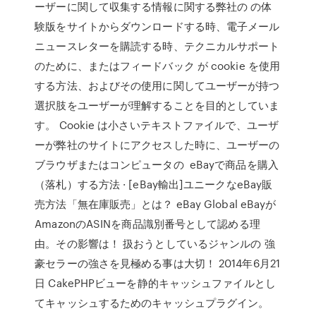
ーザーに関して収集する情報に関する弊社の の体
験版をサイトからダウンロードする時、電子メール
ニュースレターを購読する時、テクニカルサポート
のために、またはフィードバック が cookie を使用
する方法、およびその使用に関してユーザーが持つ
選択肢をユーザーが理解することを目的としていま
す。 Cookie は小さいテキストファイルで、ユーザ
ーが弊社のサイトにアクセスした時に、ユーザーの
ブラウザまたはコンピュータの eBayで商品を購入
（落札）する方法 · [eBay輸出]ユニークなeBay販
売方法「無在庫販売」とは？ eBay Global eBayが
AmazonのASINを商品識別番号として認める理
由。その影響は！ 扱おうとしているジャンルの 強
豪セラーの強さを見極める事は大切！ 2014年6月21
日 CakePHPビューを静的キャッシュファイルとし
てキャッシュするためのキャッシュプラグイン。