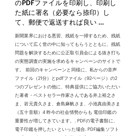
のPDFファイルを印刷し、印刷し
た紙に署名（必要なら捺印）し
て、郵便で返送すれば良い …
新聞業界における悪習、残紙を一掃するため、残紙
について広く世の中に知ってもらうとともに、残紙
問題を解決するために公正取引員会による抜き打ち
の実態調査の実施を求めるキャンペーンのサイトで
す。 前回のキャンペーンと同様に、私からの音声
ファイル（21分）とpdfファイル（92ページ）の2
つのプレゼントの他に、特典提供にご協力いただい
た著者・ベストセラー作家さんである井上裕之さ
ま、岩元貴久さま、倉島麻帆さま、小池真由美さま
（五十音順）4 昨今の社会情勢からも 電信印鑑の
重要性が増してきています。. PDFの電子書類に、
電子印鑑を押したい といった場合. PDF編集ソフト