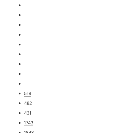
518
482
431
1743
1848