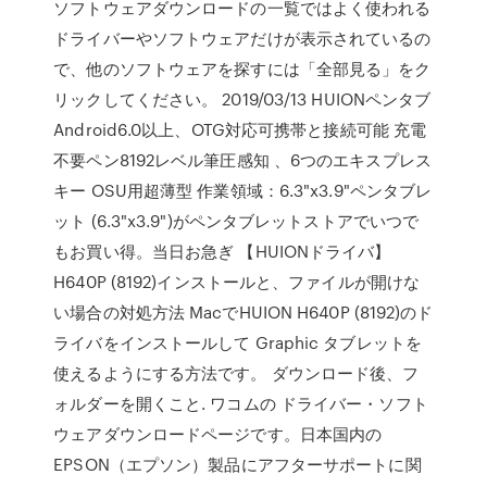
ソフトウェアダウンロードの一覧ではよく使われる
ドライバーやソフトウェアだけが表示されているの
で、他のソフトウェアを探すには「全部見る」をク
リックしてください。 2019/03/13 HUIONペンタブ
Android6.0以上、OTG対応可携帯と接続可能 充電
不要ペン8192レベル筆圧感知 、6つのエキスプレス
キー OSU用超薄型 作業領域：6.3"x3.9"ペンタブレ
ット (6.3"x3.9")がペンタブレットストアでいつで
もお買い得。当日お急ぎ 【HUIONドライバ】
H640P (8192)インストールと、ファイルが開けな
い場合の対処方法 MacでHUION H640P (8192)のド
ライバをインストールして Graphic タブレットを
使えるようにする方法です。 ダウンロード後、フ
ォルダーを開くこと. ワコムの ドライバー・ソフト
ウェアダウンロードページです。日本国内の
EPSON（エプソン）製品にアフターサポートに関