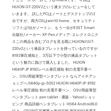
HUION GT-220V2という液タブのレビューをして
いきます。 試したPCはノートとデスクトップの2
台ですが、両方OSはwin10 home、セキュリティ
ソフトは1台がノートン、もう一台がESET Smart
出版社/メーカー: XP-Penメディア: エレクトロニク
スこの商品を含むブログを見る既にHUIONのGT-
220v2という液晶タブレットを持っているのですが
8192筆圧感知と、3万以下で小型の液晶タブレット
という魅力に負けて購入しました。 HUION
H640P-JP 8192レベル筆圧感知 初の充電不要ペ
ン、OSU用超薄型ペンタブレット ならアイチアシ
ョップへ:h640p-jp:5052 HUION H640P-JP 8192
レベル筆圧感知 初の充電不要ペン、OSU用超薄型
ペンタブレット pen tablet - 通販 - Yahoo!ショッ
ピング 商品詳細ペンタブレット HS64 Android6.0
以上、OTG対応可携帯と接続可能 筆圧8192充電不