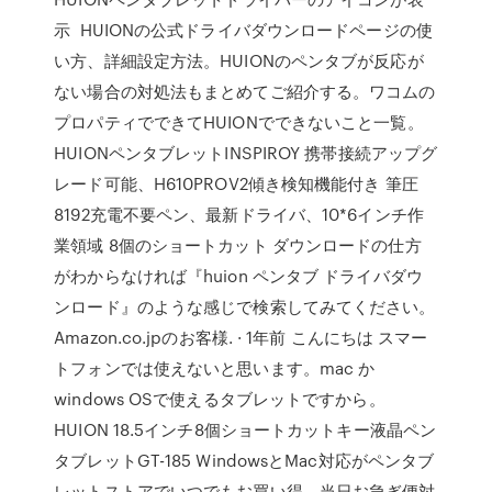
示 HUIONの公式ドライバダウンロードページの使
い方、詳細設定方法。HUIONのペンタブが反応が
ない場合の対処法もまとめてご紹介する。ワコムの
プロパティでできてHUIONでできないこと一覧。
HUIONペンタブレットINSPIROY 携帯接続アップグ
レード可能、H610PROV2傾き検知機能付き 筆圧
8192充電不要ペン、最新ドライバ、10*6インチ作
業領域 8個のショートカット ダウンロードの仕方
がわからなければ『huion ペンタブ ドライバダウ
ンロード』のような感じで検索してみてください。
Amazon.co.jpのお客様. · 1年前 こんにちは スマー
トフォンでは使えないと思います。mac か
windows OSで使えるタブレットですから。
HUION 18.5インチ8個ショートカットキー液晶ペン
タブレットGT-185 WindowsとMac対応がペンタブ
レットストアでいつでもお買い得。当日お急ぎ便対