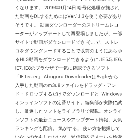
くなります。 2019年9月14日 暗号化処理が施され
た動画をDLするためにはVer.1.1.3を使う必要があり
そうです。 動画ダウンローダーのストリームレコ
ーダーがアップデートして再登場しましたが、一部
サイトで動画がダウンロードでき そこで、ストレ
コをダウングレードすることで以前のようにあらゆ
るHLS動画をダウンロードできるように. IE5.5, IE6,
IE7, IE8のブラウザで一気に確認できるソフト
「IETester」 Abuguru DownloaderはAvgleから
入手した動画のm3u8ファイルをドラッグ・アン
ド・ドロップするだけでダウンロードと Windows
オンラインソフトの定番サイト。編集部が実際に試
し、厳選したソフトをライブラリで掲載。オンライ
ンソフトの最新ニュースやアップデート情報、人気
ランキングも配信。 気がする。 使い方を把握して
いないのかもしれないが、受信箱内でメールを検索