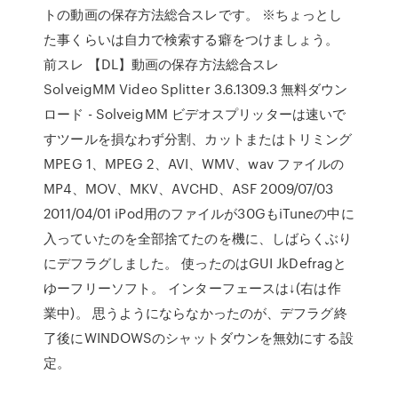
トの動画の保存方法総合スレです。 ※ちょっとし
た事くらいは自力で検索する癖をつけましょう。
前スレ 【DL】動画の保存方法総合スレ
SolveigMM Video Splitter 3.6.1309.3 無料ダウン
ロード - SolveigMM ビデオスプリッターは速いで
すツールを損なわず分割、カットまたはトリミング
MPEG 1、MPEG 2、AVI、WMV、wav ファイルの
MP4、MOV、MKV、AVCHD、ASF 2009/07/03
2011/04/01 iPod用のファイルが30GもiTuneの中に
入っていたのを全部捨てたのを機に、しばらくぶり
にデフラグしました。 使ったのはGUI JkDefragと
ゆーフリーソフト。 インターフェースは↓(右は作
業中)。 思うようにならなかったのが、デフラグ終
了後にWINDOWSのシャットダウンを無効にする設
定。