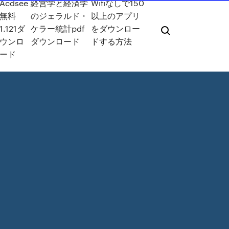
Acdsee
経営学と経済学
Wifiなしで150
無料
のジェラルド・
以上のアプリ
1.121ダ
ケラー統計pdf
をダウンロー
ウンロ
ダウンロード
ドする方法
ード