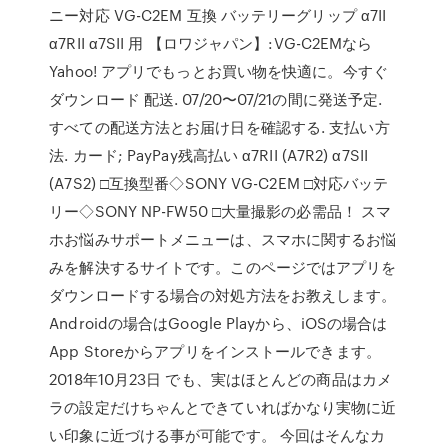
ニー対応 VG-C2EM 互換 バッテリーグリップ α7II
α7RII α7SII 用 【ロワジャパン】:VG-C2EMなら
Yahoo! アプリでもっとお買い物を快適に。今すぐ
ダウンロード 配送. 07/20〜07/21の間に発送予定.
すべての配送方法とお届け日を確認する. 支払い方
法. カード; PayPay残高払い α7RII (A7R2) α7SII
(A7S2) □互換型番◇SONY VG-C2EM □対応バッテ
リー◇SONY NP-FW50 □大量撮影の必需品！ スマ
ホお悩みサポートメニューは、スマホに関するお悩
みを解決するサイトです。このページではアプリを
ダウンロードする場合の対処方法をお教えします。
Androidの場合はGoogle Playから、iOSの場合は
App Storeからアプリをインストールできます。
2018年10月23日 でも、実はほとんどの商品はカメ
ラの設定だけちゃんとできていればかなり実物に近
い印象に近づける事が可能です。 今回はそんなカ