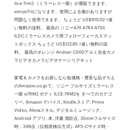
ilce-7rm2 （ミラーレス一眼）が通販できます。
sonyα7riiになります。使用による傷がありますが
問題なく使用できます。 ちょうど US$610.02 +速
い無料の送料。 最高の ソニーA7II A7RII A7SII
ILDCミラーレスカメラ用フォローフォーカスマッ
トボックス ちょうど US$122.65 +速い無料の送
料。 最高のオレンジ Andoer C500アルミ合金カメ
ラビデオカメラビデオケージリグキット
家電＆カメラをお探しなら低価格・豊富な品ぞろえ
のAmazon.co.jpで、ソニー フルサイズミラーレス
一眼 α7RM2 ボディ ILCE-7RM2を すべてのカテゴ
リー, Amazon デバイス, Kindleストア, Prime
Video, Alexaスキル, デジタルミュージック,
Android アプリ, 本, 洋書 測距点, 35mmフルサイズ
時：399点（位相差検出方式）APS-Cサイズ時・