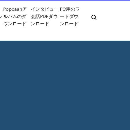
Popcaanア
インタビュー
PC用のワ
ン
ルバムのダ
会話PDFダウ
ードダウ
ウンロード
ンロード
ンロード