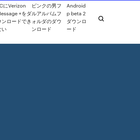
CにVerizon
ピンクの男フ
Android
essage +をダ
ルアルバムフ
p beta 2
ウンロードでき
ォルダのダウ
ダウンロ
ない
ンロード
ード