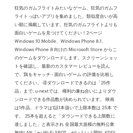
狂気のガムフライトみたいなゲーム、狂気のガムフ
ライトっぽいアプリを集めました。類似度合いが高
い順に掲載しています。狂気のガムフライトよりも
面白いゲームを見つけてください！2ページ
Windows 10 Mobile、Windows Phone 8.1、
Windows Phone 8 向けの Microsoft Store からこ
のゲームをダウンロードします。スクリーンショッ
トを確認し、最新のカスタマー レビューを読ん
で、鶏をキャッチ - 面白いゲーム の評価を比較し
てください。 ④ダウンロードできるのは「25作
品」まで. u-nextでは、権利の兼ね合いによりダウ
ンロードできる作品数が決められています。 映画
は1作品、ドラマは1話1本扱いで上限本数は 25本 で
す。 25本を超えると「ダウンードできる上限数に
達しました」と表示され 全国最大規模の無料公衆
無線LAN「au Wi-Fi SPOT」がいよいよ開始. KDDI