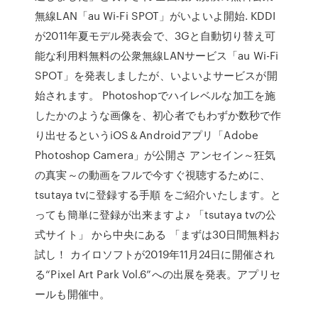
無線LAN「au Wi-Fi SPOT」がいよいよ開始. KDDI
が2011年夏モデル発表会で、3Gと自動切り替え可
能な利用料無料の公衆無線LANサービス「au Wi-Fi
SPOT」を発表しましたが、いよいよサービスが開
始されます。 Photoshopでハイレベルな加工を施
したかのような画像を、初心者でもわずか数秒で作
り出せるというiOS＆Androidアプリ「Adobe
Photoshop Camera」が公開さ アンセイン～狂気
の真実～の動画をフルで今すぐ視聴するために、
tsutaya tvに登録する手順 をご紹介いたします。と
っても簡単に登録が出来ますよ♪ 「tsutaya tvの公
式サイト」 から中央にある 「まずは30日間無料お
試し！ カイロソフトが2019年11月24日に開催され
る“Pixel Art Park Vol.6”への出展を発表。アプリセ
ールも開催中。