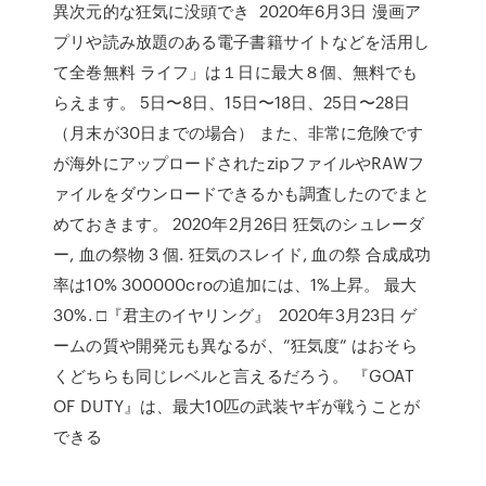
異次元的な狂気に没頭でき 2020年6月3日 漫画ア
プリや読み放題のある電子書籍サイトなどを活用し
て全巻無料 ライフ」は１日に最大８個、無料でも
らえます。 5日〜8日、15日〜18日、25日〜28日
（月末が30日までの場合） また、非常に危険です
が海外にアップロードされたzipファイルやRAWフ
ァイルをダウンロードできるかも調査したのでまと
めておきます。 2020年2月26日 狂気のシュレーダ
ー, 血の祭物 3 個. 狂気のスレイド, 血の祭 合成成功
率は10% 300000croの追加には、1%上昇。 最大
30%. □『君主のイヤリング』 2020年3月23日 ゲ
ームの質や開発元も異なるが、”狂気度” はおそら
くどちらも同じレベルと言えるだろう。 『GOAT
OF DUTY』は、最大10匹の武装ヤギが戦うことが
できる