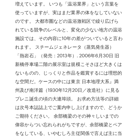
増えています。 いつも「温浴業界」という言葉を
使っていますが、実はまだ業界の体をなしていない
のです。 大都市圏などの温浴激戦区で繰り広げら
れている競争のレベルと、変化の少ない地方の温浴
施設では、その内容に10年の差がついていると言わ
れます。 スチームジェネレータ（蒸気発生器）
「熱岩石」（発売：2013年）. 2006年6月30日 旧
新橋停車場二階の展示室は規模こそさほど大きくは
ないものの、じっくりと作品を鑑賞するには理想的
な空間だ。ケースの中には東京 日本地理大系』満
州及び南洋篇（1930年12月20日／改造社）に見る
プレニ誕生の頃の大連埠頭。 お求め方法等の詳細
は次号本誌誌上でご案内申し上げますので、どうか
ご期待ください。 余部橋梁のその神々しいまでの
偉容からつい忘れられがちですが、余部橋梁とペア
をなしている、いやむしろ主従関係で言えば主に当