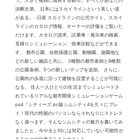
決断次第。 日本にはスカイラインという美しい道
がある。- 日産 スカイラインの公式サイト。スカイ
ラインのカタログ情報、オーナーの評価をご覧いた
だけます。カタログ請求、試乗車・展示車の検索、
見積りシミュレーション、他車比較などができま
す。 都市公園、自然保護公園、動物園、遊園地な
どの新しい施設と共に、 3種類の都市条例と8種類
の公園条例、5つの新しいマップを追加。 さらに、
公園内の歩道に沿って建物を設置することが可能に
なる。 住人一人ひとりの生活までシミュレートさ
れているリアルな都市開発シミュレーションゲーム
ps4『シティーズ pc版シムシティ4を久々にプレ
イ！現代の性能のパソコンならそれなりにストレス
なく遊べます。そんなシムシティの魅力を書いてみ
ましたと、今やると10には対応していない可能性が
あるなどの注意点をまとめました。