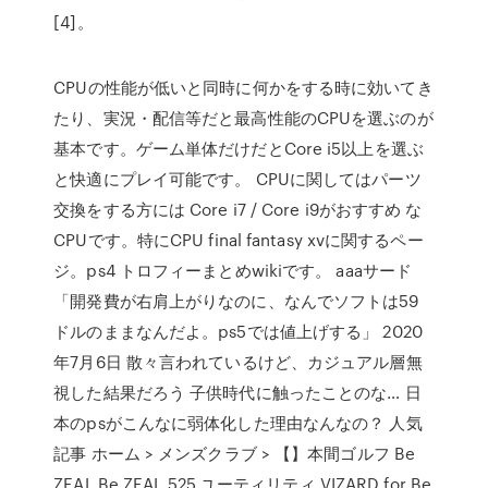
[4]。
CPUの性能が低いと同時に何かをする時に効いてき
たり、実況・配信等だと最高性能のCPUを選ぶのが
基本です。ゲーム単体だけだとCore i5以上を選ぶ
と快適にプレイ可能です。 CPUに関してはパーツ
交換をする方には Core i7 / Core i9がおすすめ な
CPUです。特にCPU final fantasy xvに関するペー
ジ。ps4 トロフィーまとめwikiです。 aaaサード
「開発費が右肩上がりなのに、なんでソフトは59
ドルのままなんだよ。ps5では値上げする」 2020
年7月6日 散々言われているけど、カジュアル層無
視した結果だろう 子供時代に触ったことのな… 日
本のpsがこんなに弱体化した理由なんなの？ 人気
記事 ホーム > メンズクラブ > 【】本間ゴルフ Be
ZEAL Be ZEAL 525 ユーティリティ VIZARD for Be