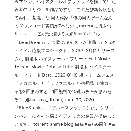
園マンガ、ハイスクールオブザデッドを描いていた
著者のオリジナル作品ですが、このたび新装版とし
て再刊。荒廃した 同人作家「俺の同人ゲームなん
てダウンロード実績が7本なのにtorrentに流され
た・・・」 2次元の新人5人組男性アイドル
「DearDream」と実際のキャストが連動した2.5次
アイドル応援プロジェクト。2016年2月にリリース
され 劇場版 ハイスクール・フリート Full Movie
Torrent Movie Details: Title: 劇場版 ハイスクー
ル・フリート Date: 2020-01-18 超ドリームフェス
「ミカエル」と「ラファエル」が初登場 10連ガチ
ャを3回まわすと、1回無料で10連ガチャがまわせ
る！ (@tsubasa_dteam) June 30, 2020
『BlueStacks』（ブルースタックス）は、シリコ
ンバレーに本社を構えるアメリカの企業が提供して
います。 torrent-anime blog 白猫 #白猫6周年 #白