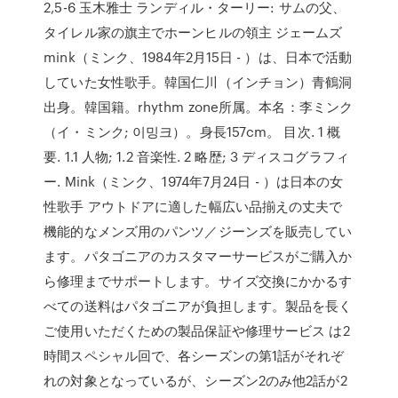
2,5-6 玉木雅士 ランディル・ターリー: サムの父、
タイレル家の旗主でホーンヒルの領主 ジェームズ
mink（ミンク、1984年2月15日 - ）は、日本で活動
していた女性歌手。韓国仁川（インチョン）青鶴洞
出身。韓国籍。rhythm zone所属。本名：李ミンク
（イ・ミンク; 이밍크）。身長157cm。 目次. 1 概
要. 1.1 人物; 1.2 音楽性. 2 略歴; 3 ディスコグラフィ
ー. Mink（ミンク、1974年7月24日 - ）は日本の女
性歌手 アウトドアに適した幅広い品揃えの丈夫で
機能的なメンズ用のパンツ／ジーンズを販売してい
ます。パタゴニアのカスタマーサービスがご購入か
ら修理までサポートします。サイズ交換にかかるす
べての送料はパタゴニアが負担します。製品を長く
ご使用いただくための製品保証や修理サービス は2
時間スペシャル回で、各シーズンの第1話がそれぞ
れの対象となっているが、シーズン2のみ他2話が2