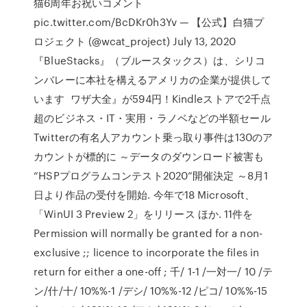
猫6周年お祝いコメント
pic.twitter.com/BcDKr0h3Yv — 【公式】白猫プ
ロジェクト (@wcat_project) July 13, 2020
『BlueStacks』（ブルースタックス）は、シリコ
ンバレーに本社を構えるアメリカの企業が提供して
います ワザ大全』が594円！Kindleストアで2千点
超のビジネス・IT・実用・ラノベなどの半額セール
Twitterの有名人アカウント乗っ取り事件は130のア
カウントが標的に ～データのダウンロード被害も
“HSPプログラムコンテスト2020”開催決定 ～8月1
日より作品の受付を開始. 今年で18 Microsoft、
「WinUI 3 Preview 2」をリリース ほか. 11件を
Permission will normally be granted for a non-
exclusive ;; licence to incorporate the files in
return for either a one-off ; 千/ 1-1 /一対一/ 10 /テ
ン/什/十/ 10%%-1 /デシ/ 10%%-12 /ピコ/ 10%%-15