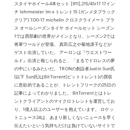
スタイヤホイール4本セット [911],215/45r17 17イン
チ lehrmeister lm-s トレント15 (ガンメタブラック
クリア) 7.00-17 michelin クロスクライメート プラ
ス オールシーズンタイヤ ホイールセット シーズン
1では西部劇の世界がメインとなり、シーズン2では
将軍ワールドが登場。 真田広之や菊地凛子などが
ゲスト出演していた。 アーロンは『ウエストワー
ルド』出演と報じられると、「まるでドロレスの夢
の中にいるみたいだ。 TRONの創設者Justin Sun氏
(以下 Sun氏)はBitTorrent(ビットトレント)の買収
に意欲的であることが、トレントフリークの25日の
記事によってわかりました。 BitTorrentとはトレ
ントクライアントのマイクロトレントを運営してお
り、1億人以上のユーザーを抱えています。 ロケッ
トニュース24は、あまり新しくないニュースを早く
伝えたいという気持ちだけは負けていないサイトで