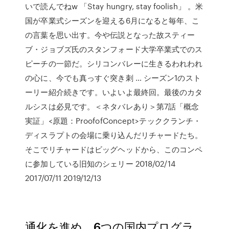
いで読んでねw 「Stay hungry, stay foolish」 。米
国が卒業式シーズンを迎える6月になると毎年、こ
の言葉を思い出す。今や伝説となった故スティー
ブ・ジョブズ氏のスタンフォード大学卒業式でのス
ピーチの一節だ。シリコンバレーに生きるわれわれ
の心に、今でも真っすぐ突き刺 … シーズン1のスト
ーリー紹介続きです。いよいよ最終回。最後のカタ
ルシスは必見です。＜ネタバレあり＞第7話「概念
実証」<原題：ProofofConcept>テッククランチ・
ディスラプトの会場に乗り込んだリチャードたち。
そこでリチャードはビッグヘッドから、このコンペ
に参加している旧知のシェリー 2018/02/14
2017/07/11 2019/12/13
通化を進め、6つの国内プログラ