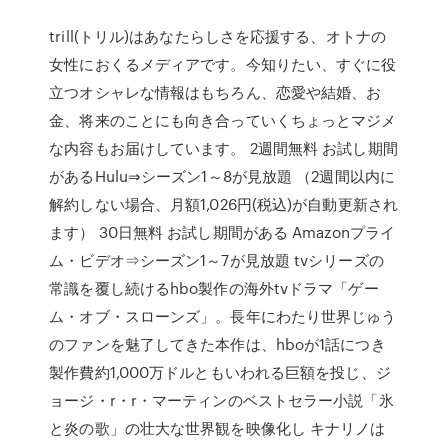
trill(トリル)はあなたらしさを応援する、オトナの
女性におくるメディアです。今知りたい、すぐに役
立つオシャレな情報はもちろん、恋愛や結婚、お
金、将来のことにも向き合っていくちょっとマジメ
な内容もお届けしています。 2週間無料 お試し期間
があるHulu⇒シーズン1～8が見放題 （2週間以内に
解約しない場合、月額1,026円(税込)が自動更新され
ます） 30日無料 お試し期間がある Amazonプライ
ム・ビデオ⇒シーズン1～7が見放題 tvシリーズの
常識を覆し続けるhbo製作の海外tvドラマ「ゲー
ム・オブ・スローンズ」。長年にわたり世界じゅう
のファンを魅了してきた本作は、hboが1話につき
製作費約1,000万ドルともいわれる巨額を投じ、ジ
ョージ・r・r・マーティンのベストセラー⼩説「氷
と炎の歌」の壮大な世界観を映像化し キナリノは