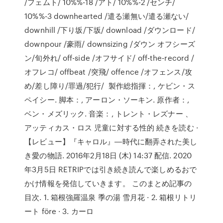
/フェムト/ 10%%-18 /アト/ 10%%-2 /センチ/
10%%-3 downhearted /遣る瀬無い/遣る瀬ない/
downhill /下り坂/下坂/ download /ダウンロード/
downpour /豪雨/ downsizing /ダウン オフシーズ
ン/旬外れ/ off-side /オフサイド/ off-the-record /
オフレコ/ offbeat /突飛/ offence /オフェンス/攻
め/差し障り/罪過/犯行/ 製作総指揮：, ケビン・ス
ペイシー. 脚本：, アーロン・ソーキン. 原作者：,
ベン・メズリック. 音楽：, トレント・レズナー 、
アッティカス・ロス 児童に対する性的 続きを読む ·
【レビュー】『キャロル』―時代に翻弄された美し
き愛の物語. 2016年2月18日 (木) 14:37 配信. 2020
年3月5日 RETRIPでは引き続き読んで楽しめるおで
かけ情報を発信していきます。 このまとめ記事の
目次. 1. 箱根強羅温泉 季の湯 雪月花 · 2. 箱根リトリ
ート före · 3. カーロ