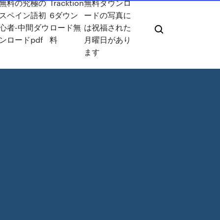
無料の究極の
Tracktion
無料ダウンロ
スペイン語初
6ダウン
ードの写真に
心者-中間ダウ
ロード無
は祝福された
ンロードpdf
料
月曜日があり
ます