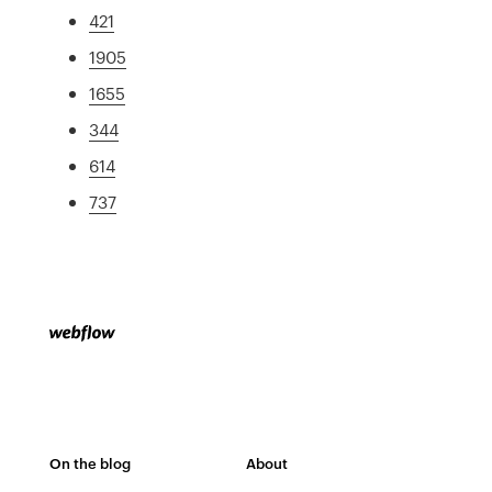
421
1905
1655
344
614
737
On the blog
About